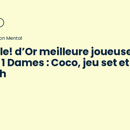
on Mental
le! d’Or meilleure joueus
 1 Dames : Coco, jeu set et
h