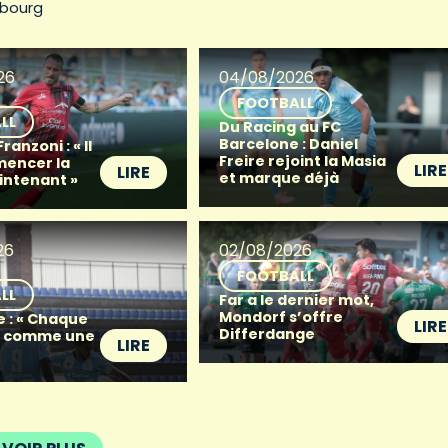
bourg
26
04/08/2026
FOOTBALL
LL
Du Racing au FC
Barcelone : Daniel
anzoni : « Il
Freire rejoint la Masia
mencer la
LIRE
LIRE
et marque déjà
intenant »
26
02/08/2026
FOOTBALL
LL
Far a le dernier mot,
Mondorf s’offre
e : « Chaque
LIRE
Differdange
t comme une
LIRE