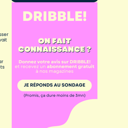
sser
vait
ar
uts