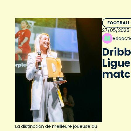
FOOTBALL
27/05/2025
Rédacti
Dribb
Ligue
matc
La distinction de meilleure joueuse du