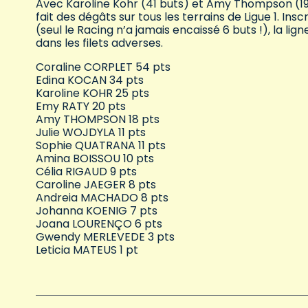
Avec Karoline Kohr (41 buts) et Amy Thompson (19 
fait des dégâts sur tous les terrains de Ligue 1. In
(seul le Racing n’a jamais encaissé 6 buts !), la li
dans les filets adverses.
Coraline CORPLET 54 pts
Edina KOCAN 34 pts
Karoline KOHR 25 pts
Emy RATY 20 pts
Amy THOMPSON 18 pts
Julie WOJDYLA 11 pts
Sophie QUATRANA 11 pts
Amina BOISSOU 10 pts
Célia RIGAUD 9 pts
Caroline JAEGER 8 pts
Andreia MACHADO 8 pts
Johanna KOENIG 7 pts
Joana LOURENÇO 6 pts
Gwendy MERLEVEDE 3 pts
Leticia MATEUS 1 pt