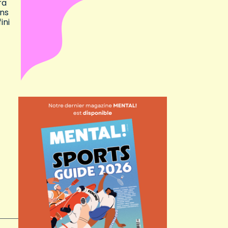
ra
ons
ini