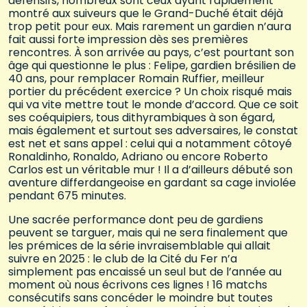
défensifs, nombreux sont ceux ayant rapidement
montré aux suiveurs que le Grand-Duché était déjà
trop petit pour eux. Mais rarement un gardien n’aura
fait aussi forte impression dès ses premières
rencontres. À son arrivée au pays, c’est pourtant son
âge qui questionne le plus : Felipe, gardien brésilien de
40 ans, pour remplacer Romain Ruffier, meilleur
portier du précédent exercice ? Un choix risqué mais
qui va vite mettre tout le monde d’accord. Que ce soit
ses coéquipiers, tous dithyrambiques à son égard,
mais également et surtout ses adversaires, le constat
est net et sans appel : celui qui a notamment côtoyé
Ronaldinho, Ronaldo, Adriano ou encore Roberto
Carlos est un véritable mur ! Il a d’ailleurs débuté son
aventure differdangeoise en gardant sa cage inviolée
pendant 675 minutes.
Une sacrée performance dont peu de gardiens
peuvent se targuer, mais qui ne sera finalement que
les prémices de la série invraisemblable qui allait
suivre en 2025 : le club de la Cité du Fer n’a
simplement pas encaissé un seul but de l’année au
moment où nous écrivons ces lignes ! 16 matchs
consécutifs sans concéder le moindre but toutes