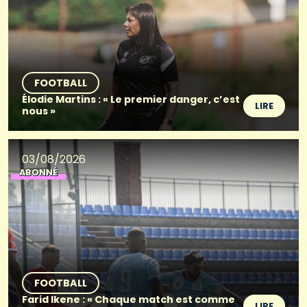
FOOTBALL
Élodie Martins : « Le premier danger, c’est
LIRE
nous »
03/08/2026
ABONNÉ
FOOTBALL
Farid Ikene : « Chaque match est comme
LIRE