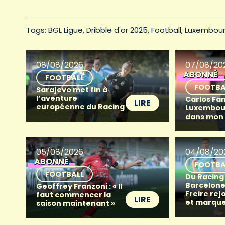
Tags: 
BGL Ligue
Dribble d'or 2025
Football
Luxembou
08/08/2026
07/08/20
ABONNÉ
FOOTBALL
FOOTBA
Sarajevo met fin à
l’aventure
Carlos Fan
LIRE
européenne du Racing
Luxembour
dans mon
05/08/2026
04/08/20
ABONNÉ
FOOTBA
FOOTBALL
Du Racing
Barcelone 
Geoffrey Franzoni : « Il
Freire rej
faut commencer la
LIRE
et marque
saison maintenant »