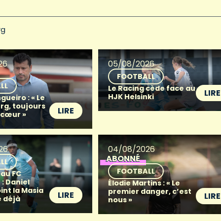
rg
26
05/08/2026
FOOTBALL
LL
Le Racing cède face au
LIRE
HJK Helsinki
gueiro : « Le
g, toujours
LIRE
 cœur »
26
04/08/2026
ABONNÉ
LL
FOOTBALL
 au FC
: Daniel
Élodie Martins : « Le
oint la Masia
premier danger, c’est
LIRE
LIRE
 déjà
nous »