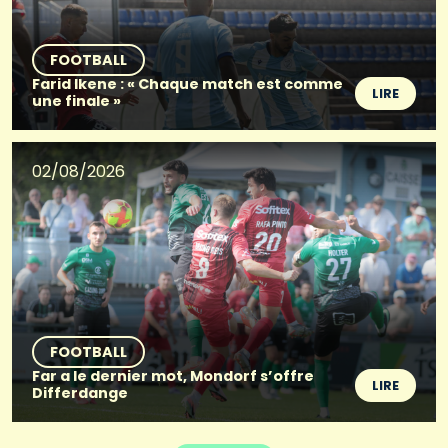
FOOTBALL
Farid Ikene : « Chaque match est comme
LIRE
une finale »
02/08/2026
FOOTBALL
Far a le dernier mot, Mondorf s’offre
LIRE
Differdange