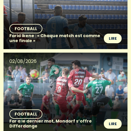
FOOTBALL
Farid Ikene : « Chaque match est comme
LIRE
une finale »
02/08/2026
FOOTBALL
Far a le dernier mot, Mondorf s’offre
LIRE
Differdange