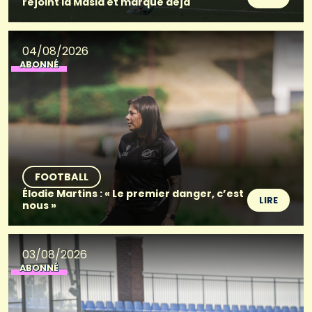
rejoint la Masia et marque déjà
04/08/2026
ABONNÉ
FOOTBALL
Élodie Martins : « Le premier danger, c’est
LIRE
nous »
03/08/2026
ABONNÉ