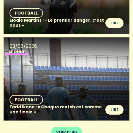
FOOTBALL
Élodie Martins : « Le premier danger, c’est
LIRE
nous »
03/08/2026
ABONNÉ
FOOTBALL
Farid Ikene : « Chaque match est comme
LIRE
une finale »
VOIR PLUS