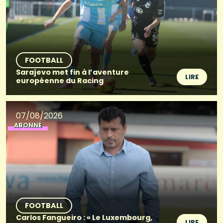
FOOTBALL
Sarajevo met fin à l’aventure
LIRE
européenne du Racing
07/08/2026
ABONNÉ
FOOTBALL
Carlos Fangueiro : « Le Luxembourg,
LIRE