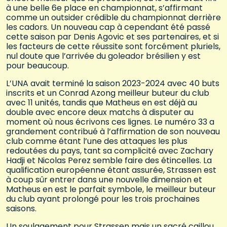
à une belle 6e place en championnat, s’affirmant
comme un outsider crédible du championnat derrière
les cadors. Un nouveau cap à cependant été passé
cette saison par Denis Agovic et ses partenaires, et si
les facteurs de cette réussite sont forcément pluriels,
nul doute que l’arrivée du goleador brésilien y est
pour beaucoup.
L’UNA avait terminé la saison 2023-2024 avec 40 buts
inscrits et un Conrad Azong meilleur buteur du club
avec 11 unités, tandis que Matheus en est déjà au
double avec encore deux matchs à disputer au
moment où nous écrivons ces lignes. Le numéro 33 a
grandement contribué à l’affirmation de son nouveau
club comme étant l’une des attaques les plus
redoutées du pays, tant sa complicité avec Zachary
Hadji et Nicolas Perez semble faire des étincelles. La
qualification européenne étant assurée, Strassen est
à coup sûr entrer dans une nouvelle dimension et
Matheus en est le parfait symbole, le meilleur buteur
du club ayant prolongé pour les trois prochaines
saisons.
Un soulagement pour Strassen mais un sacré caillou