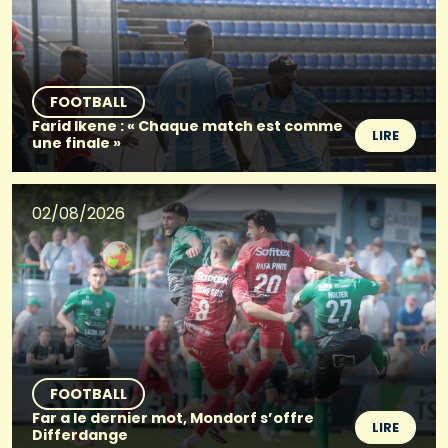
FOOTBALL
Farid Ikene : « Chaque match est comme
LIRE
une finale »
02/08/2026
FOOTBALL
Far a le dernier mot, Mondorf s’offre
LIRE
Differdange