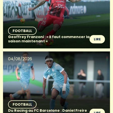
FOOTBALL
Geoffrey Franzoni : « Il faut commencer la
LIRE
saison maintenant »
04/08/2026
FOOTBALL
Du Racing au FC Barcelone : Daniel Freire
LIRE