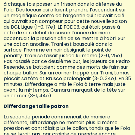
à chaque fois passer un frisson dans la défense du
Fola. Des locaux qui allaient prendre l’ascendant sur
un magnifique centre de l’argentin qui trouvait Naifi
qui ouvrait son compteur pour cette nouvelle saison
de BGL Ligue (1-0, 17e). LE FCD03, qui était passé à
côté de son début de saison l’année dernière
accentuait la pression afin de se mettre à l’abri. Sur
une action anodine, Trani est bousculé dans la
surface, l’homme en noir désignait le point de
pénalty. Trani se faisait justice lui même (2-0, 25e).
Pas rasasié par ce deuxième but, les joueurs de Pedro
Resende, se battaient comme des morts de faim sur
chaque ballon. Sur un corner frappé par Trani, Lamas
placait sa tête et Brusco prolongeait (3-0, 34e). En 35
minutes, Differdange a mis le Fola à terre mais juste
avant la mi-temps, Camara marquait de la tête sur
un corner (3-1, 44e).
Differdange taille patron
La seconde période commencait de manière
différente, Differdange ne mettait plus la même
pression et contrôlait plus le ballon, tandis que le Fola
ne se livrait pas, par crainte de prendre encore