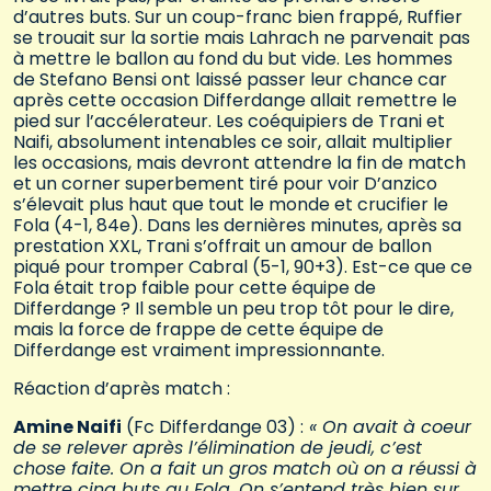
d’autres buts. Sur un coup-franc bien frappé, Ruffier
se trouait sur la sortie mais Lahrach ne parvenait pas
à mettre le ballon au fond du but vide. Les hommes
de Stefano Bensi ont laissé passer leur chance car
après cette occasion Differdange allait remettre le
pied sur l’accélerateur. Les coéquipiers de Trani et
Naifi, absolument intenables ce soir, allait multiplier
les occasions, mais devront attendre la fin de match
et un corner superbement tiré pour voir D’anzico
s’élevait plus haut que tout le monde et crucifier le
Fola (4-1, 84e). Dans les dernières minutes, après sa
prestation XXL, Trani s’offrait un amour de ballon
piqué pour tromper Cabral (5-1, 90+3). Est-ce que ce
Fola était trop faible pour cette équipe de
Differdange ? Il semble un peu trop tôt pour le dire,
mais la force de frappe de cette équipe de
Differdange est vraiment impressionnante.
Réaction d’après match :
Amine Naifi
(Fc Differdange 03) :
« On avait à coeur
de se relever après l’élimination de jeudi, c’est
chose faite. On a fait un gros match où on a réussi à
mettre cinq buts au Fola. On s’entend très bien sur