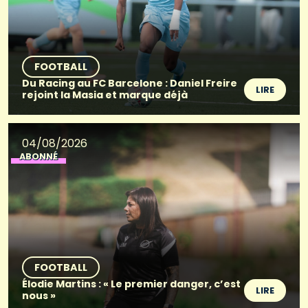
FOOTBALL
Du Racing au FC Barcelone : Daniel Freire
LIRE
rejoint la Masia et marque déjà
04/08/2026
ABONNÉ
FOOTBALL
Élodie Martins : « Le premier danger, c’est
LIRE
nous »