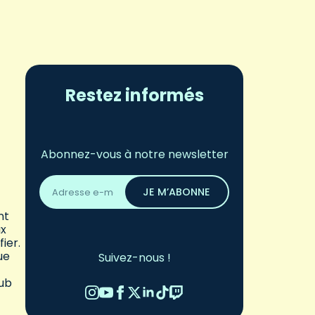
Restez informés
Abonnez-vous à notre newsletter
Adresse
email
JE M’ABONNE
*
nt
ux
ier.
ue
Suivez-nous !
lub