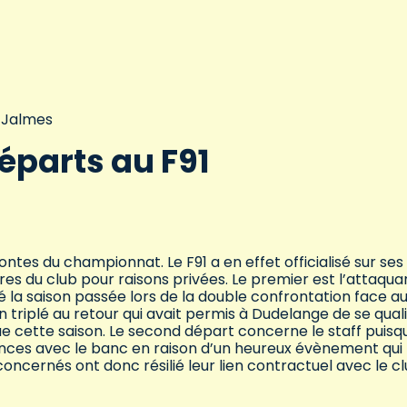
t-Jalmes
éparts au F91
es du championnat. Le F91 a en effet officialisé sur ses
es du club pour raisons privées. Le premier est l’attaqua
 la saison passée lors de la double confrontation face a
n triplé au retour qui avait permis à Dudelange de se qualif
gue cette saison. Le second départ concerne le staff puisq
ances avec le banc en raison d’un heureux évènement qui
oncernés ont donc résilié leur lien contractuel avec le c