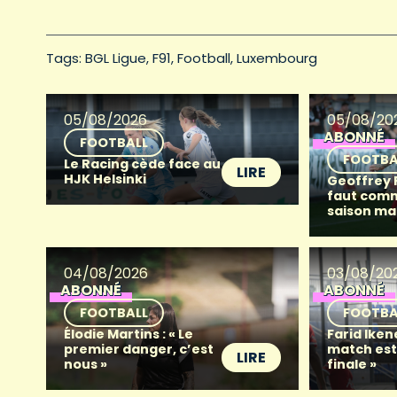
Tags: 
BGL Ligue
F91
Football
Luxembourg
05/08/2026
05/08/20
ABONNÉ
FOOTBALL
FOOTBA
Le Racing cède face au
LIRE
HJK Helsinki
Geoffrey Fr
faut com
saison ma
04/08/2026
03/08/20
ABONNÉ
ABONNÉ
FOOTBALL
FOOTBA
Élodie Martins : « Le
Farid Iken
premier danger, c’est
match es
LIRE
nous »
finale »