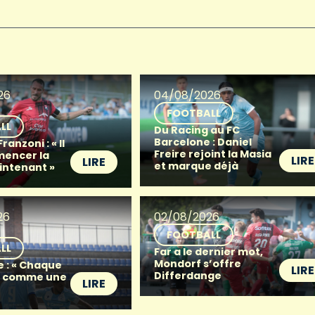
26
04/08/2026
FOOTBALL
LL
Du Racing au FC
Barcelone : Daniel
anzoni : « Il
Freire rejoint la Masia
mencer la
LIRE
LIRE
et marque déjà
intenant »
26
02/08/2026
FOOTBALL
LL
Far a le dernier mot,
Mondorf s’offre
e : « Chaque
LIRE
Differdange
t comme une
LIRE