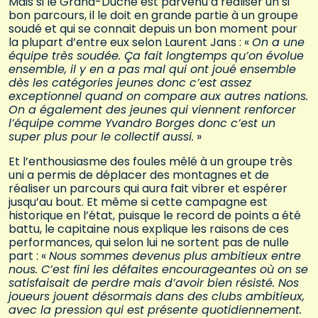
Mais si le Grand-Duché est parvenu à réaliser un si
bon parcours, il le doit en grande partie à un groupe
soudé et qui se connait depuis un bon moment pour
la plupart d’entre eux selon Laurent Jans : «
On a une
équipe très soudée. Ça fait longtemps qu’on évolue
ensemble, il y en a pas mal qui ont joué ensemble
dès les catégories jeunes donc c’est assez
exceptionnel quand on compare aux autres nations.
On a également des jeunes qui viennent renforcer
l’équipe comme Yvandro Borges donc c’est un
super plus pour le collectif aussi.
»
Et l’enthousiasme des foules mêlé à un groupe très
uni a permis de déplacer des montagnes et de
réaliser un parcours qui aura fait vibrer et espérer
jusqu’au bout. Et même si cette campagne est
historique en l’état, puisque le record de points a été
battu, le capitaine nous explique les raisons de ces
performances, qui selon lui ne sortent pas de nulle
part : «
Nous sommes devenus plus ambitieux entre
nous. C’est fini les défaites encourageantes où on se
satisfaisait de perdre mais d’avoir bien résisté. Nos
joueurs jouent désormais dans des clubs ambitieux,
avec la pression qui est présente quotidiennement.