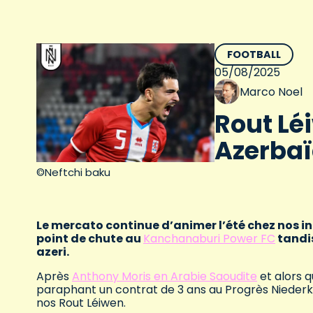
FOOTBALL
05/08/2025
Marco Noel
Rout Lé
Azerbaï
©Neftchi baku
Le mercato continue d’animer l’été chez nos 
point de chute au
Kanchanaburi Power FC
tandis
azeri.
Après
Anthony Moris en Arabie Saoudite
et alors q
paraphant un contrat de 3 ans au Progrès Niederk
nos Rout Léiwen.