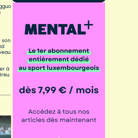
ngguo
n
) son
nd
iveau
ner à
Breu.