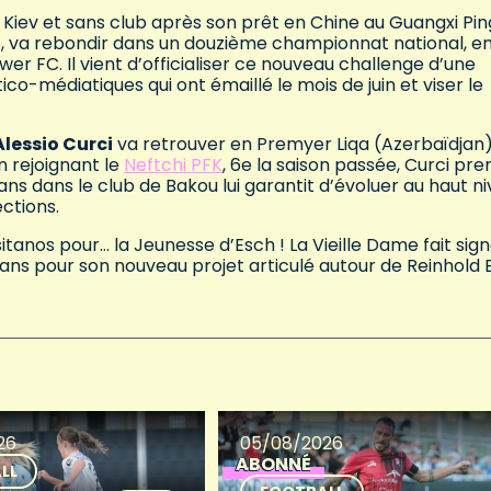
Kiev et sans club après son prêt en Chine au Guangxi Pi
S, va rebondir dans un douzième championnat national, e
r FC. Il vient d’officialiser ce nouveau challenge d’une
itico-médiatiques qui ont émaillé le mois de juin et viser le
Alessio Curci
va retrouver en Premyer Liqa (Azerbaïdjan
n rejoignant le
Neftchi PFK
, 6e la saison passée, Curci pre
 ans dans le club de Bakou lui garantit d’évoluer au haut n
ctions.
usitanos pour… la Jeunesse d’Esch ! La Vieille Dame fait sig
ans pour son nouveau projet articulé autour de Reinhold 
26
05/08/2026
ABONNÉ
LL