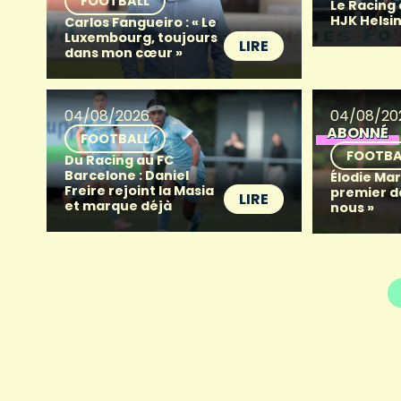
FOOTBALL
Le Racing
HJK Helsin
Carlos Fangueiro : « Le
Luxembourg, toujours
LIRE
dans mon cœur »
04/08/2026
04/08/20
ABONNÉ
FOOTBALL
FOOTBA
Du Racing au FC
Barcelone : Daniel
Élodie Mart
Freire rejoint la Masia
premier d
LIRE
et marque déjà
nous »