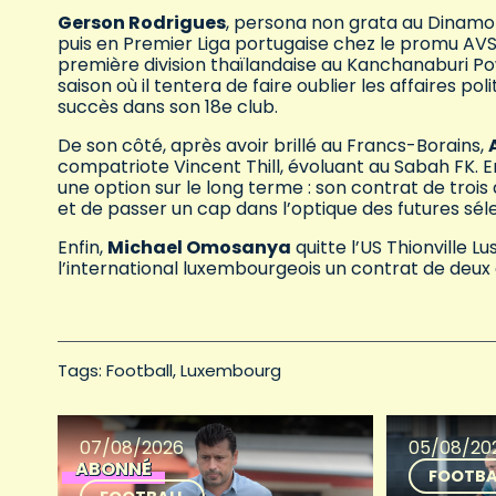
Gerson Rodrigues
, persona non grata au Dinamo 
puis en Premier Liga portugaise chez le promu AV
première division thaïlandaise au Kanchanaburi Powe
saison où il tentera de faire oublier les affaires pol
succès dans son 18e club.
De son côté, après avoir brillé au Francs-Borains,
compatriote Vincent Thill, évoluant au Sabah FK. E
une option sur le long terme : son contrat de trois
et de passer un cap dans l’optique des futures séle
Enfin,
Michael Omosanya
quitte l’US Thionville L
l’international luxembourgeois un contrat de deux 
Tags: 
Football
Luxembourg
07/08/2026
05/08/20
ABONNÉ
FOOTBA