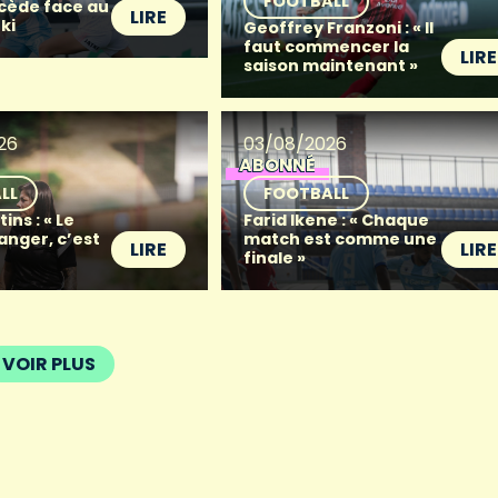
FOOTBALL
 cède face au
LIRE
ki
Geoffrey Franzoni : « Il
faut commencer la
LIRE
saison maintenant »
26
03/08/2026
ABONNÉ
LL
FOOTBALL
ins : « Le
Farid Ikene : « Chaque
anger, c’est
match est comme une
LIRE
LIRE
finale »
VOIR PLUS