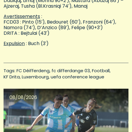
Dabiqaj, Limaj (Morina 90+2′), Mustafa (Abazaj 86′) –
Ajzeraj, Tusha (Bl.Krasniqi 74′), Manaj
Avertissements
:
FCD03 : Pinto (15′), Bedouret (60′), Franzoni (64′),
Namora (74′), D’Anzico (89′), Felipe (90+3′)
DRITA : Bejtulai (43′)
Expulsion
: Buch (3′)
Tags: 
FC Déifferdeng
fc differdange 03
Football
KF Drita
Luxembourg
uefa conference league
08/08/2026