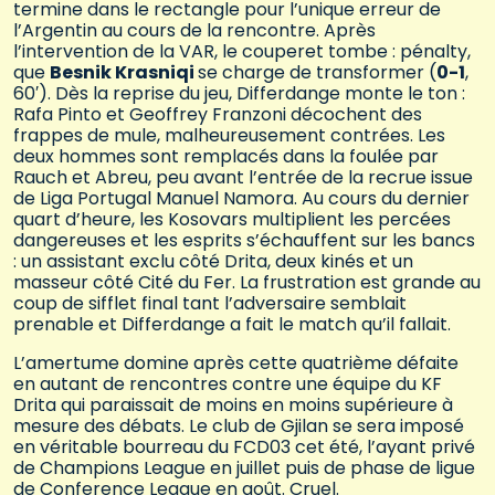
termine dans le rectangle pour l’unique erreur de
l’Argentin au cours de la rencontre. Après
l’intervention de la VAR, le couperet tombe : pénalty,
que
Besnik Krasniqi
se charge de transformer (
0-1
,
60′). Dès la reprise du jeu, Differdange monte le ton :
Rafa Pinto et Geoffrey Franzoni décochent des
frappes de mule, malheureusement contrées. Les
deux hommes sont remplacés dans la foulée par
Rauch et Abreu, peu avant l’entrée de la recrue issue
de Liga Portugal Manuel Namora. Au cours du dernier
quart d’heure, les Kosovars multiplient les percées
dangereuses et les esprits s’échauffent sur les bancs
: un assistant exclu côté Drita, deux kinés et un
masseur côté Cité du Fer. La frustration est grande au
coup de sifflet final tant l’adversaire semblait
prenable et Differdange a fait le match qu’il fallait.
L’amertume domine après cette quatrième défaite
en autant de rencontres contre une équipe du KF
Drita qui paraissait de moins en moins supérieure à
mesure des débats. Le club de Gjilan se sera imposé
en véritable bourreau du FCD03 cet été, l’ayant privé
de Champions League en juillet puis de phase de ligue
de Conference League en août. Cruel.