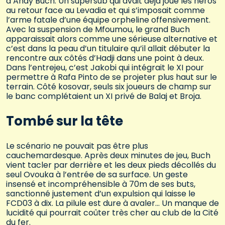
d’Andy Buch. Un supersub qui avait déjà joué les héros
au retour face au Levadia et qui s’imposait comme
l’arme fatale d’une équipe orpheline offensivement.
Avec la suspension de Mfoumou, le grand Buch
apparaissait alors comme une sérieuse alternative et
c’est dans la peau d’un titulaire qu’il allait débuter la
rencontre aux côtés d’Hadji dans une point à deux.
Dans l’entrejeu, c’est Jakobi qui intégrait le XI pour
permettre à Rafa Pinto de se projeter plus haut sur le
terrain. Côté kosovar, seuls six joueurs de champ sur
le banc complétaient un XI privé de Balaj et Broja.
Tombé sur la tête
Le scénario ne pouvait pas être plus
cauchemardesque. Après deux minutes de jeu, Buch
vient tacler par derrière et les deux pieds décollés du
seul Ovouka à l’entrée de sa surface. Un geste
insensé et incompréhensible à 70m de ses buts,
sanctionné justement d’un expulsion qui laisse le
FCD03 à dix. La pilule est dure à avaler… Un manque de
lucidité qui pourrait coûter très cher au club de la Cité
du fer.