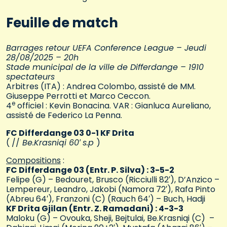
Feuille de match
Barrages retour UEFA Conference League – Jeudi
28/08/2025 – 20h
Stade municipal de la ville de Differdange – 1910
spectateurs
Arbitres (ITA) : Andrea Colombo, assisté de MM.
Giuseppe Perrotti et Marco Ceccon.
e
4
officiel : Kevin Bonacina. VAR : Gianluca Aureliano,
assisté de Federico La Penna.
FC Differdange 03 0-1 KF Drita
( //
Be.Krasniqi 60′
s.p
)
Compositions
:
FC Differdange 03 (Entr. P. Silva) : 3-5-2
Felipe (G) – Bedouret, Brusco (Ricciulli 82′), D’Anzico –
Lempereur, Leandro, Jakobi (Namora 72′), Rafa Pinto
(Abreu 64′), Franzoni (C) (Rauch 64′) – Buch, Hadji
KF Drita Gjilan (Entr. Z. Ramadani) : 4-3-3
Maloku (G) – Ovouka, Sheji, Bejtulai, Be.Krasniqi (C) –