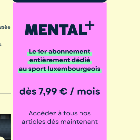
ussée
e,