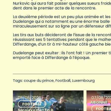
Nurkovic qui aura fait passer quelques sueurs froi
dent dans le premier acte de la rencontre.
La deuxième période est un peu plus animée et le
Dudelange qui a notamment eu une énorme balle d
miraculeusement sur sa ligne par un défenseur di
Les tirs aux buts décideront de l’issue de la rencontre
réussissant ses 5 tentatives pendant que le malhe
Differdange, d’un tir à mi-hauteur côté gauche bi
Dudelange peut exulter : ils l’ont fait ! Un premier t
emporté face à Differdange à l’époque.
Tags: 
coupe du prince
Football
Luxembourg
08/08/2026
07/08/20
ABONNÉ
FOOTBALL
FOOTBA
Sarajevo met fin à