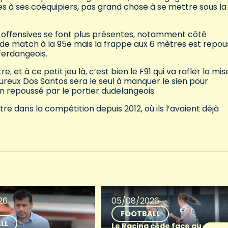
des à ses coéquipiers, pas grand chose à se mettre sous la
s offensives se font plus présentes, notamment côté
e match à la 95e mais la frappe aux 6 mètres est repo
fferdangeois.
, et à ce petit jeu là, c’est bien le F91 qui va rafler la mis
ureux Dos Santos sera le seul à manquer le sien pour
en repoussé par le portier dudelangeois.
itre dans la compétition depuis 2012, où ils l’avaient déjà
26
05/08/2026
FOOTBALL
LL
Le Racing cède face au