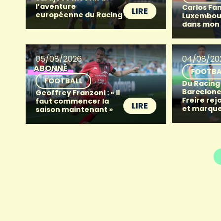
l’aventure
Carlos Fan
LIRE
européenne du Racing
Luxembour
dans mon
05/08/2026
04/08/20
ABONNÉ
FOOTBA
FOOTBALL
Du Racing
Barcelone 
Geoffrey Franzoni : « Il
Freire rej
faut commencer la
LIRE
et marque
saison maintenant »