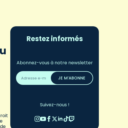
Restez informés
au
Abonnez-vous à notre newsletter
Adresse
email
JE M’ABONNE
*
Suivez-nous !
roit
se
 de