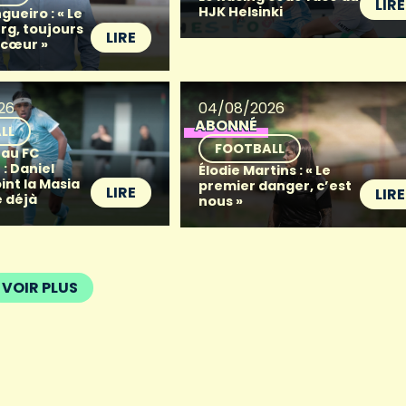
LIRE
HJK Helsinki
gueiro : « Le
g, toujours
LIRE
 cœur »
26
04/08/2026
ABONNÉ
LL
FOOTBALL
 au FC
: Daniel
Élodie Martins : « Le
oint la Masia
premier danger, c’est
LIRE
LIRE
 déjà
nous »
VOIR PLUS