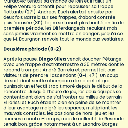
Muratovic tentait sa chance de loin et il fallut un
Felipe Ventura attentif pour repousser sa frappe
flottante (27’). Andreas Buch alertait ensuite par
deux fois Barrela sur ses frappes, d’abord contrée
puis écrasée (31’). Le jeu se faisait plus haché en fin de
première période, les Differdangeois reculant mais
sans jamais vraiment se mettre en danger, jusqu’à ce
que M. Bourgnon renvoie tout le monde aux vestiaires.
Deuxième période (0-2)
Après la pause,
Diogo Silva
venait doucher Pétange
avec une frappe d’extraterrestre à 35 mètres dont le
rebond trompait André Barrela et permettait aux
visiteurs de prendre l’ascendant (
0-1
, 47′). Un coup
du sort dont seul le champion a le secret et qui
punissait un effectif trop timoré depuis le début de la
rencontre. Jusqu’à l’heure de jeu, les deux équipes se
contentaient alors de s’affronter au milieu de terrain.
El Idrissi et Buch étaient bien en peine de se montrer
à leur avantage malgré les espaces, multipliant les
mauvais contrôles, les positions de hors-jeu et les
courses à contre-temps, mais le collectif de Resende
tenait bon, grâce notamment à un Leandro Borges