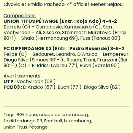
e
Civovic et Emidio Pacheco. 4
officiel: Meher Bejaoui.
Compositions
:
UNION TITUS PÉTANGE (Entr. : Kojo Ado) 4-4-2
Barrela (G) – Osmanovic, Kamavuaka (C), Sarr,
Vechviroon – Ali, Sissoko, Steinmetz, Muratovic (Erraji
90+1) – Shala (Hermandung 69′), Fuss (Fanoux 80′)
FC DIFFERDANGE 03 (Entr. : Pedro Resende) 3-5-2
Felipe (G) – Bedouret, Leandro, D’Anzico – Lempereur,
Diogo Silva (Simoes 90’+1) , Rauch, Trani, Franzoni (Bei
90’+1) (C) – El Idrissi (Abreu 77′), Buch (Varela 90′)
Avertissements
:
UTP :
Vechviroon (68′)
FCD03 :
D’Anzico (67′), Buch (77′), Diogo Silva (82′)
Tags: 
BGL Ligue
coupe de luxembourg
fc differdange 03
Football
Luxembourg
union Titus Pétange