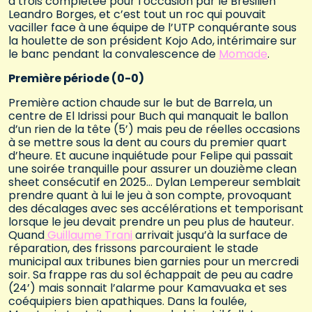
à trois complétée pour l’occasion par le Brésilien
Leandro Borges, et c’est tout un roc qui pouvait
vaciller face à une équipe de l’UTP conquérante sous
la houlette de son président Kojo Ado, intérimaire sur
le banc pendant la convalescence de
Momade
.
Première période (0-0)
Première action chaude sur le but de Barrela, un
centre de El Idrissi pour Buch qui manquait le ballon
d’un rien de la tête (5’) mais peu de réelles occasions
à se mettre sous la dent au cours du premier quart
d’heure. Et aucune inquiétude pour Felipe qui passait
une soirée tranquille pour assurer un douzième clean
sheet consécutif en 2025… Dylan Lempereur semblait
prendre quant à lui le jeu à son compte, provoquant
des décalages avec ses accélérations et temporisant
lorsque le jeu devait prendre un peu plus de hauteur.
Quand
Guillaume Trani
arrivait jusqu’à la surface de
réparation, des frissons parcouraient le stade
municipal aux tribunes bien garnies pour un mercredi
soir. Sa frappe ras du sol échappait de peu au cadre
(24’) mais sonnait l’alarme pour Kamavuaka et ses
coéquipiers bien apathiques. Dans la foulée,