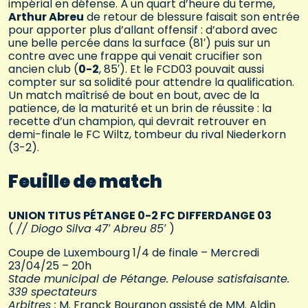
impérial en défense. À un quart d’heure du terme,
Arthur Abreu
de retour de blessure faisait son entrée
pour apporter plus d’allant offensif : d’abord avec
une belle percée dans la surface (81′) puis sur un
contre avec une frappe qui venait crucifier son
ancien club (
0-2
, 85′). Et le FCD03 pouvait aussi
compter sur sa solidité pour attendre la qualification.
Un match maîtrisé de bout en bout, avec de la
patience, de la maturité et un brin de réussite : la
recette d’un champion, qui devrait retrouver en
demi-finale le FC Wiltz, tombeur du rival Niederkorn
(3-2).
Feuille de match
UNION TITUS PÉTANGE 0-2 FC DIFFERDANGE 03
(
// Diogo Silva 47′ Abreu 85′
)
Coupe de Luxembourg 1/4 de finale – Mercredi
23/04/25 – 20h
Stade municipal de Pétange. Pelouse satisfaisante.
339 spectateurs
Arbitres :
M. Franck Bourgnon assisté de MM. Aldin