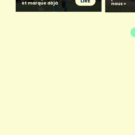
LIRE
et marque déjà
nous »