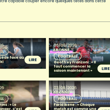
e être capable couper encore quelques têtes dans cette
26
05/08/2026
ABONNÉ
LL
FOOTBALL
 cède face au
LIRE
ki
Geoffrey Franzoni : « Il
faut commencer la
LIRE
saison maintenant »
26
03/08/2026
ABONNÉ
LL
FOOTBALL
ins : « Le
Farid Ikene : « Chaque
anger, c’est
match est comme une