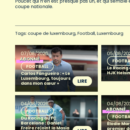
Poucet qui n’en est presque pas un, et qui sembl
coupe nationale.
Tags: 
coupe de luxembourg
Football
Luxembourg
07/08/2026
05/08/20
ABONNÉ
FOOTBA
FOOTBALL
Le Racing
HJK Helsin
Carlos Fangueiro : « Le
Luxembourg, toujours
LIRE
dans mon cœur »
04/08/2026
04/08/20
ABONNÉ
FOOTBALL
FOOTBA
Du Racing au FC
Barcelone : Daniel
Élodie Mart
Freire rejoint la Masia
premier d