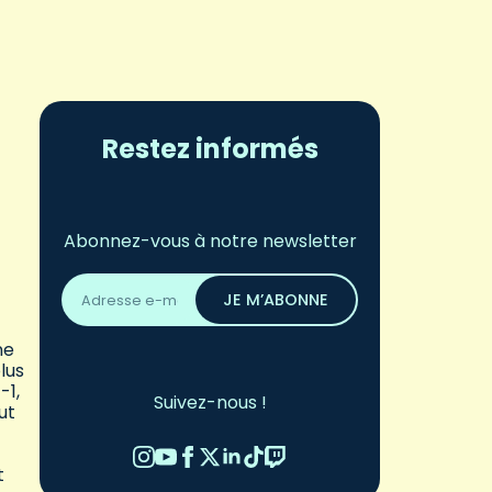
Restez informés
Abonnez-vous à notre newsletter
Adresse
email
JE M’ABONNE
*
ne
lus
-1,
Suivez-nous !
ut
t