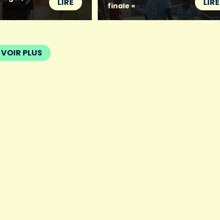
LIRE
LIRE
finale »
VOIR PLUS