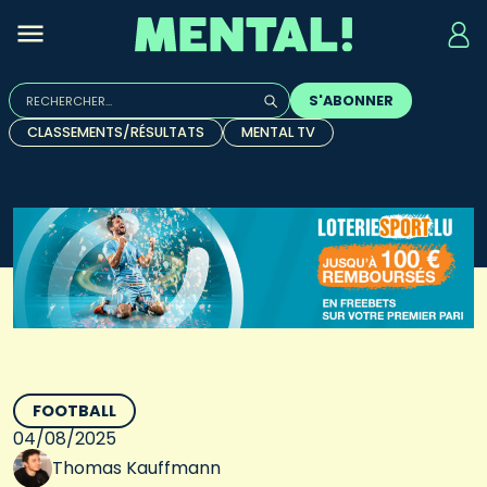
Rechercher :
S'ABONNER
Quand les résultats de l'auto-complétion sont disponibles, u
CLASSEMENTS/RÉSULTATS
MENTAL TV
FOOTBALL
04/08/2025
Thomas Kauffmann