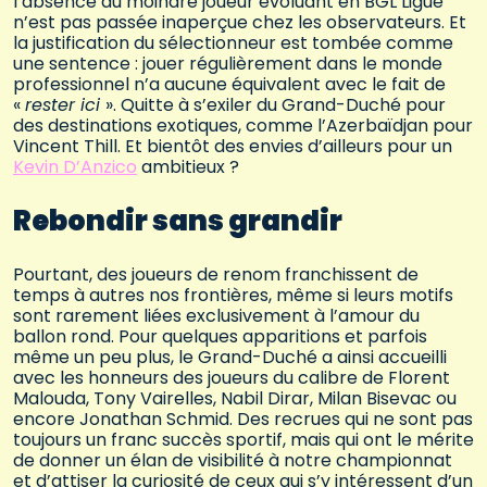
l’absence du moindre joueur évoluant en BGL Ligue
n’est pas passée inaperçue chez les observateurs. Et
la justification du sélectionneur est tombée comme
une sentence : jouer régulièrement dans le monde
professionnel n’a aucune équivalent avec le fait de
«
rester ici
». Quitte à s’exiler du Grand-Duché pour
des destinations exotiques, comme l’Azerbaïdjan pour
Vincent Thill. Et bientôt des envies d’ailleurs pour un
Kevin D’Anzico
ambitieux ?
Rebondir sans grandir
Pourtant, des joueurs de renom franchissent de
temps à autres nos frontières, même si leurs motifs
sont rarement liées exclusivement à l’amour du
ballon rond. Pour quelques apparitions et parfois
même un peu plus, le Grand-Duché a ainsi accueilli
avec les honneurs des joueurs du calibre de Florent
Malouda, Tony Vairelles, Nabil Dirar, Milan Bisevac ou
encore Jonathan Schmid. Des recrues qui ne sont pas
toujours un franc succès sportif, mais qui ont le mérite
de donner un élan de visibilité à notre championnat
et d’attiser la curiosité de ceux qui s’y intéressent d’un