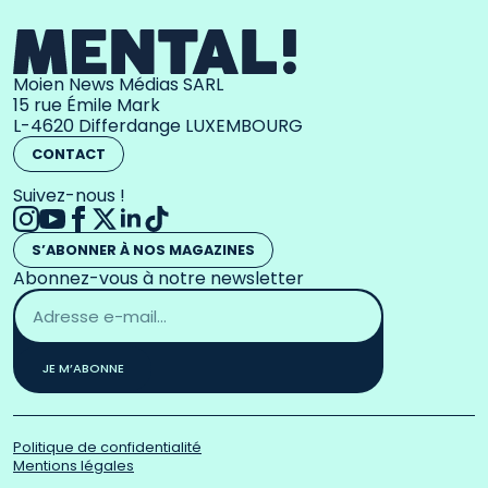
Moien News Médias SARL
15 rue Émile Mark
L-4620 Differdange LUXEMBOURG
CONTACT
Suivez-nous !
S’ABONNER À NOS MAGAZINES
Abonnez-vous à notre newsletter
Adresse
email
*
JE M’ABONNE
Politique de confidentialité
Mentions légales