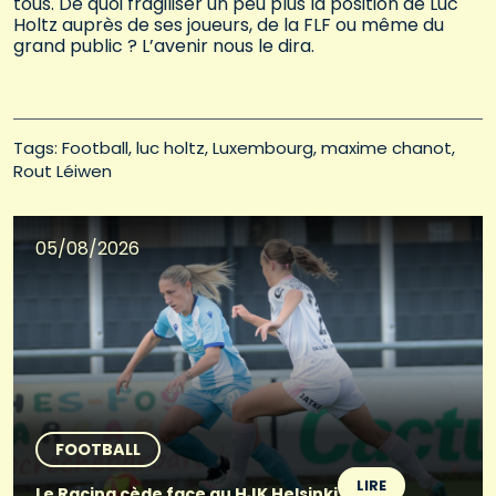
tous. De quoi fragiliser un peu plus la position de Luc
Holtz auprès de ses joueurs, de la FLF ou même du
grand public ? L’avenir nous le dira.
Tags: 
Football
luc holtz
Luxembourg
maxime chanot
Rout Léiwen
05/08/2026
FOOTBALL
LIRE
Le Racing cède face au HJK Helsinki