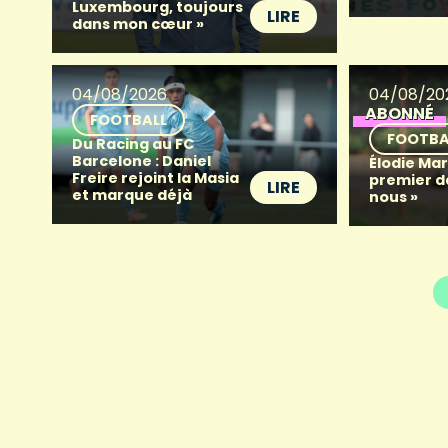
Luxembourg, toujours
LIRE
dans mon cœur »
04/08/2026
04/08/20
ABONNÉ
FOOTBALL
FOOTBA
Du Racing au FC
Barcelone : Daniel
Élodie Mart
Freire rejoint la Masia
premier d
LIRE
et marque déjà
nous »