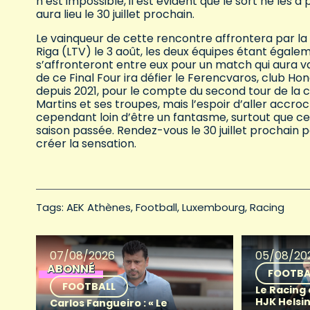
n’est impossible, il est évident que le sort ne les 
aura lieu le 30 juillet prochain.
Le vainqueur de cette rencontre affrontera par la 
Riga (LTV) le 3 août, les deux équipes étant égal
s’affronteront entre eux pour un match qui aura va
de ce Final Four ira défier le Ferencvaros, club H
depuis 2021, pour le compte du second tour de la c
Martins et ses troupes, mais l’espoir d’aller accro
cependant loin d’être un fantasme, surtout que c
saison passée. Rendez-vous le 30 juillet prochain p
créer la sensation.
Tags: 
AEK Athènes
Football
Luxembourg
Racing
07/08/2026
05/08/20
ABONNÉ
FOOTBA
FOOTBALL
Le Racing
HJK Helsin
Carlos Fangueiro : « Le