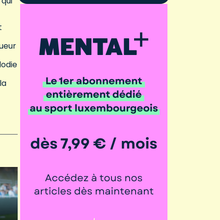
 qui
t
queur
lodie
la