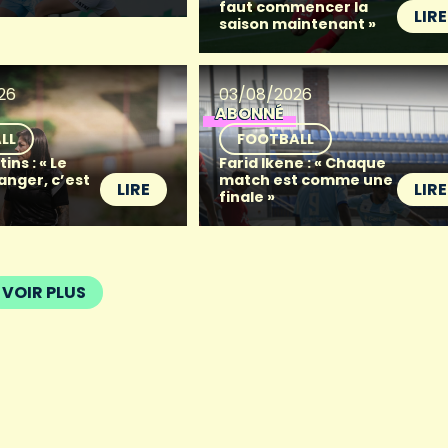
faut commencer la
LIRE
saison maintenant »
26
03/08/2026
ABONNÉ
LL
FOOTBALL
ins : « Le
Farid Ikene : « Chaque
anger, c’est
match est comme une
LIRE
LIRE
finale »
VOIR PLUS