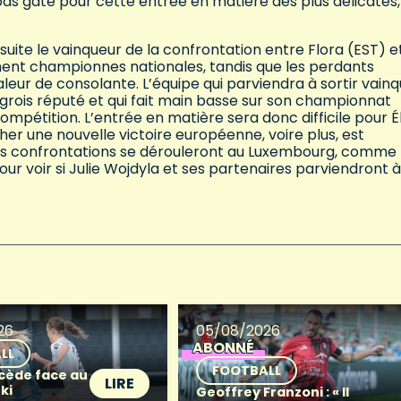
a pas gâté pour cette entrée en matière des plus délicates,
suite le vainqueur de la confrontation entre Flora (EST) e
ement championnes nationales, tandis que les perdants
leur de consolante. L’équipe qui parviendra à sortir vain
ongrois réputé et qui fait main basse sur son championnat
ompétition. L’entrée en matière sera donc difficile pour É
cher une nouvelle victoire européenne, voire plus, est
es confrontations se dérouleront au Luxembourg, comme 
our voir si Julie Wojdyla et ses partenaires parviendront à
26
05/08/2026
ABONNÉ
LL
FOOTBALL
 cède face au
LIRE
ki
Geoffrey Franzoni : « Il