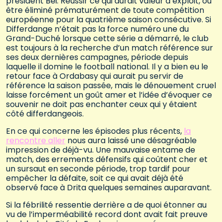
président Bei. Réussir ce qui aurait valeur d’exploit, ou
être éliminé prématurément de toute compétition
européenne pour la quatrième saison consécutive. Si
Differdange n’était pas la force numéro une du
Grand-Duché lorsque cette série a démarré, le club
est toujours à la recherche d’un match référence sur
ses deux dernières campagnes, période depuis
laquelle il domine le football national. Il y a bien eu le
retour face à Ordabasy qui aurait pu servir de
référence la saison passée, mais le dénouement cruel
laisse forcément un goût amer et l’idée d’évoquer ce
souvenir ne doit pas enchanter ceux qui y étaient
côté differdangeois.
En ce qui concerne les épisodes plus récents,
la
rencontre aller
nous aura laissé une désagréable
impression de déjà-vu. Une mauvaise entame de
match, des errements défensifs qui coûtent cher et
un sursaut en seconde période, trop tardif pour
empêcher la défaite, soit ce qui avait déjà été
observé face à Drita quelques semaines auparavant.
Si la fébrilité ressentie derrière a de quoi étonner au
vu de l’imperméabilité record dont avait fait preuve