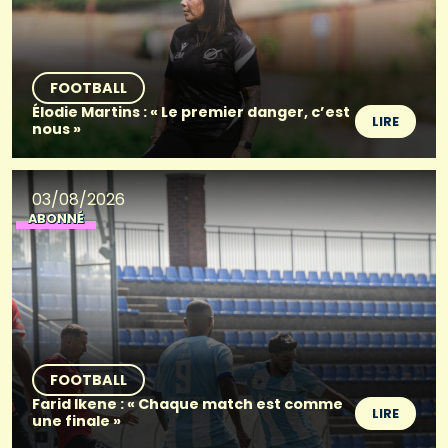
FOOTBALL
Élodie Martins : « Le premier danger, c’est
LIRE
nous »
03/08/2026
ABONNÉ
FOOTBALL
Farid Ikene : « Chaque match est comme
LIRE
une finale »