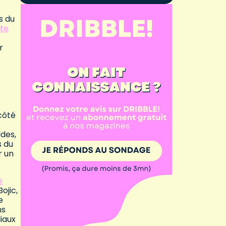
s du
rte
r
côté
ldes,
s du
r un
e
ojic,
e
ns
iaux