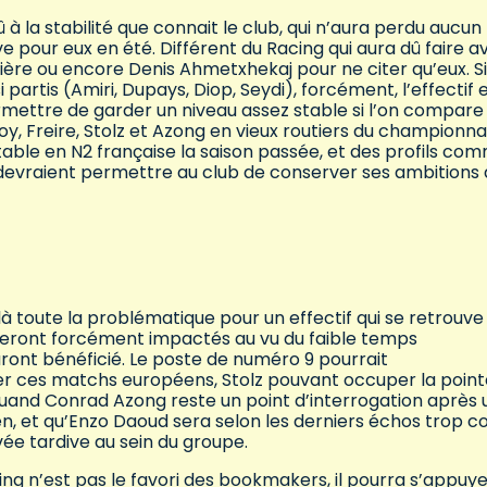
dû à la stabilité que connait le club, qui n’aura perdu aucun
ve pour eux en été. Différent du Racing qui aura dû faire a
ère ou encore Denis Ahmetxhekaj pour ne citer qu’eux. Si
 partis (Amiri, Dupays, Diop, Seydi), forcément, l’effectif 
ettre de garder un niveau assez stable si l’on compare
uoy, Freire, Stolz et Azong en vieux routiers du championna
able en N2 française la saison passée, et des profils co
evraient permettre au club de conserver ses ambitions 
 là toute la problématique pour un effectif qui se retrouve
eront forcément impactés au vu du faible temps
uront bénéficié. Le poste de numéro 9 pourrait
r ces matchs européens, Stolz pouvant occuper la point
quand Conrad Azong reste un point d’interrogation après 
sen, et qu’Enzo Daoud sera selon les derniers échos trop c
ivée tardive au sein du groupe.
cing n’est pas le favori des bookmakers, il pourra s’appuye