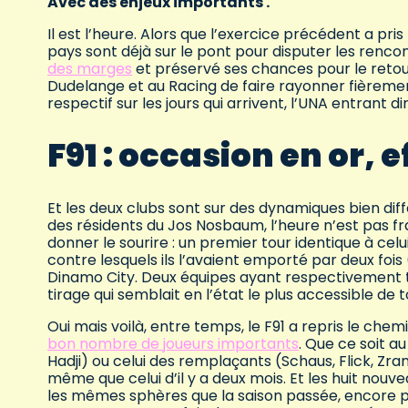
Avec des enjeux importants .
Il est l’heure. Alors que l’exercice précédent a pris
pays sont déjà sur le pont pour disputer les renc
des marges
et préservé ses chances pour le retou
Dudelange et au Racing de faire rayonner fièremen
respectif sur les jours qui arrivent, l’UNA entrant
F91 : occasion en or, 
Et les deux clubs sont sur des dynamiques bien di
des résidents du Jos Nosbaum, l’heure n’est pas fra
donner le sourire : un premier tour identique à cel
contre lesquels ils l’avaient emporté par deux fois
Dinamo City. Deux équipes ayant respectivement 
tirage qui semblait en l’état le plus accessible d
Oui mais voilà, entre temps, le F91 a repris le chem
bon nombre de joueurs importants
. Que ce soit au
Hadji) ou celui des remplaçants (Schaus, Flick, Zrank
même que celui d’il y a deux mois. Et les huit nou
les mêmes sphères que la saison passée, encore p