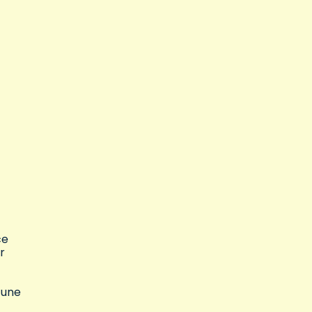
ce
r
 une