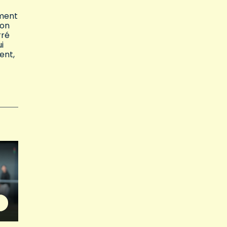
mment
ion
rré
i
ent,