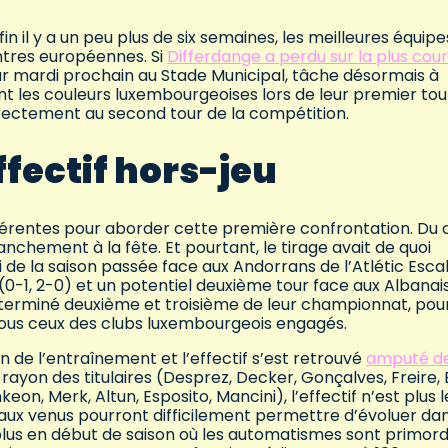
 fin il y a un peu plus de six semaines, les meilleures équipe
ontres européennes. Si
Differdange a perdu sur la plus cou
r mardi prochain au Stade Municipal, tâche désormais à
t les couleurs luxembourgeoises lors de leur premier tou
 directement au second tour de la compétition.
effectif hors-jeu
fférentes pour aborder cette première confrontation. Du 
nchement à la fête. Et pourtant, le tirage avait de quoi
ui de la saison passée face aux Andorrans de l’Atlétic Esca
 (0-1, 2-0) et un potentiel deuxième tour face aux Albanai
terminé deuxième et troisième de leur championnat, pou
e tous ceux des clubs luxembourgeois engagés.
in de l’entraînement et l’effectif s’est retrouvé
amputé d
 rayon des titulaires (Desprez, Decker, Gonçalves, Freire, B
eon, Merk, Altun, Esposito, Mancini), l’effectif n’est plus l
veaux venus pourront difficilement permettre d’évoluer da
lus en début de saison où les automatismes sont primord