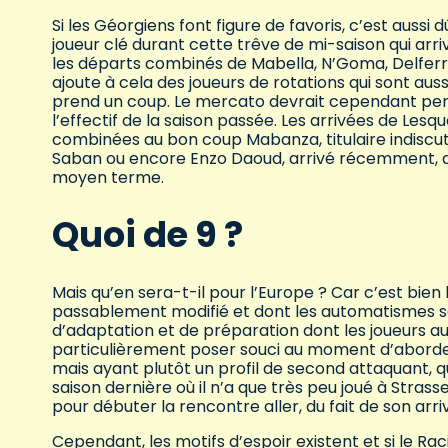
Si les Géorgiens font figure de favoris, c’est aussi 
joueur clé durant cette trêve de mi-saison qui arri
les départs combinés de Mabella, N’Goma, Delferri
ajoute à cela des joueurs de rotations qui sont aussi
prend un coup. Le mercato devrait cependant perm
l’effectif de la saison passée. Les arrivées de Lesq
combinées au bon coup Mabanza, titulaire indiscut
Saban ou encore Enzo Daoud, arrivé récemment, d
moyen terme.
Quoi de 9 ?
Mais qu’en sera-t-il pour l’Europe ? Car c’est bien
passablement modifié et dont les automatismes s
d’adaptation et de préparation dont les joueurs a
particulièrement poser souci au moment d’aborde
mais ayant plutôt un profil de second attaquant, 
saison dernière où il n’a que très peu joué à Stras
pour débuter la rencontre aller, du fait de son arr
Cependant, les motifs d’espoir existent et si le Ra