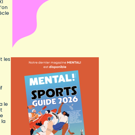
XI
l’on
ècle
t les
f
a le
it
le
 la