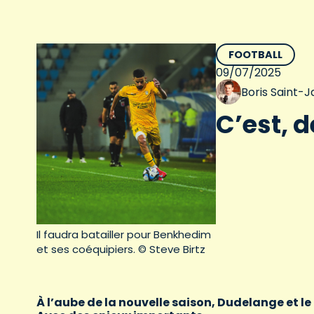
FOOTBALL
09/07/2025
Boris Saint-
C’est, d
Il faudra batailler pour Benkhedim
et ses coéquipiers. © Steve Birtz
À l’aube de la nouvelle saison, Dudelange et le