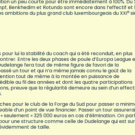
ion un peu courte pour être immédiatement à 100%. Du 
mpf, Benkhedim et Rotundo sont encore dans l’effectif et 
e
s ambitions du plus grand club luxembourgeois du XXI
si
 pour lui la stabilité du coach qui a été reconduit, en plus
ntrer. Entre les deux phases de poule d’Europa League e
udelange fera tout de même figure de favori de la
passé un tour et qui n’a même jamais connu le goût de la
ttention tout de même à la montée en puissance de
édible au fil des années et dont les quatre participations
s, preuve que la régularité demeure au sein d’un effecti
.
ches pour le club de la Forge du Sud pour passer a minim
able d’un point de vue financier. Passer un tour assurera
 « seulement » 325 000 euros en cas d’élimination. On par
pour une structure comme celle de Dudelange qui est sur
t évidemment de taille.