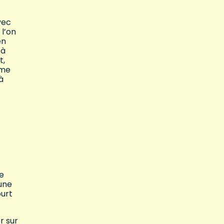
vec
 l’on
en
 à
t,
mme
à
e
une
ourt
r sur