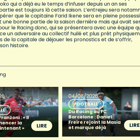
oko qui a déjà eu le temps d’infuser depuis un an ses
partie est toujours là cette saison. L’entrejeu sera nota
espérer que le capitaine Farid Ikene sera en pleine possess
 une bonne partie de la saison dernière mais qui avait se
 pour le Racing donc, qui se présentera avec une équipe qu
ce un adversaire au collectif huilé et plus prêt physiquem
de la capitale de déjouer les pronostics et de s’offrir,
on histoire.
ing
26
04/08/2026
FOOTBALL
LL
Du Racing au FC
Barcelone : Daniel
anzoni : « Il
Freire rejoint la Masia
mencer la
LIRE
LIRE
et marque déjà
intenant »