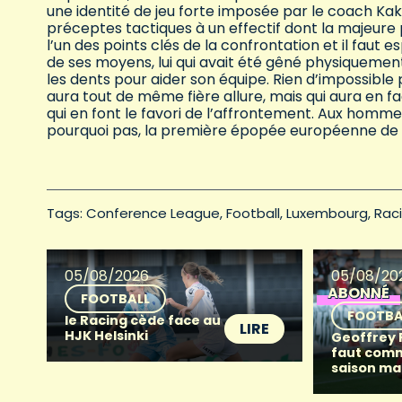
une identité de jeu forte imposée par le coach Kak
préceptes tactiques à un effectif dont la majeure 
l’un des points clés de la confrontation et il faut 
de ses moyens, lui qui avait été gêné physiquement
les dents pour aider son équipe. Rien d’impossible
aura tout de même fière allure, mais qui aura en fa
qui en font le favori de l’affrontement. Aux hommes 
pourquoi pas, la première épopée européenne de s
Tags: 
Conference League
Football
Luxembourg
Rac
05/08/2026
05/08/20
ABONNÉ
FOOTBALL
FOOTBA
le Racing cède face au
LIRE
HJK Helsinki
Geoffrey Fr
faut com
saison ma