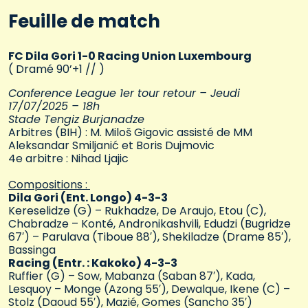
Feuille de match
FC Dila Gori 1-0 Racing Union Luxembourg
( Dramé 90’+1 // )
Conference League
1er tour retour
– Jeudi
17/07/2025 – 18h
Stade Tengiz Burjanadze
Arbitres (BIH) : M. Miloš Gigovic assisté de MM
Aleksandar Smiljanić et Boris Dujmovic
4e arbitre : Nihad Ljajic
Compositions :
Dila Gori (Ent. Longo) 4-3-3
Kereselidze (G) – Rukhadze, De Araujo, Etou (C),
Chabradze – Konté, Andronikashvili, Edudzi (Bugridze
67′) – Parulava (Tiboue 88′), Shekiladze (Drame 85′),
Bassinga
Racing (Entr. : Kakoko) 4-3-3
Ruffier (G) – Sow, Mabanza (Saban 87′), Kada,
Lesquoy – Monge (Azong 55′), Dewalque, Ikene (C) –
Stolz (Daoud 55′), Mazié, Gomes (Sancho 35′)