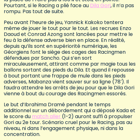
Pourtant, si le Racing a plié face au
Dila Gori
, il n’a pas
rompu. Pas tout de suite.
Peu avant l’heure de jeu, Yannick Kakoko tentera
même de jouer le tout pour le tout. Les recrues Enzo
Daoud et Conrad Azong sont lancées pour mettre le
feu à la défense adverse bien en place. En réalité,
depuis qu’ils sont en supériorité numérique, les
Géorgiens font le siège des cages des Racingmen
défendues par Sancho. Qui s’en sort
miraculeusement, attirant comme par magie tous les
ballons sortant des pieds du Dila. Et quand il repousse
à bout portant une frappe de mule dans les pieds
adverses, Mabanza vient sauver sur sa ligne (78′). Il
faudra attendre les arrêts de jeu pour que le Dila Gori
vienne à bout du courage des Racingmen essorés.
Le but d’Ibrahima Dramé pendant le temps
additionnel sur un débordement qui a déposé Kada et
le score du
match aller
(1-2) auront suffi à propulser
Gori au 2e tour. Scénario cruel pour le Racing, pas au
niveau, ni dans l’engagement physique, ni dans la
concentration.