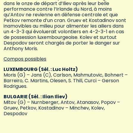
dans le onze de départ d’Iliev après leur belle
performance contre l’Irlande du Nord, à moins
qu’Antov ne revienne en défense centrale et que
Petkov remonte d’un cran. Gruev et Kostadinov sont
inamovibles au milieu pour alimenter les ailiers dans
un 4-3-3 qui évoluerait volontiers en 4-2-3-1 en cas
de possession luxembourgeoise. Kolev et surtout
Despodov seront chargés de porter le danger sur
Anthony Moris.
Compos possibles
LUXEMBOURG (Sél. : Luc Holtz)
Moris (G) – Jans (C), Carlson, Mahmutovic, Bohnert –
Barreiro, C. Martins, Olesen, S. Thill, Curci – Gerson
Rodrigues.
BULGARIE (Sél. : Ilian Iliev)
Mitov (G) – Nurnberger, Antov, Atanasov, Popov –
Gruev, Petkov, Kostadinov – Minchev, Kolev,
Despodov