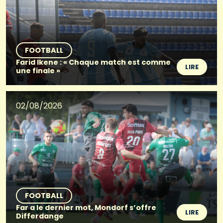
FOOTBALL
Farid Ikene : « Chaque match est comme
LIRE
une finale »
02/08/2026
FOOTBALL
Far a le dernier mot, Mondorf s’offre
LIRE
Differdange