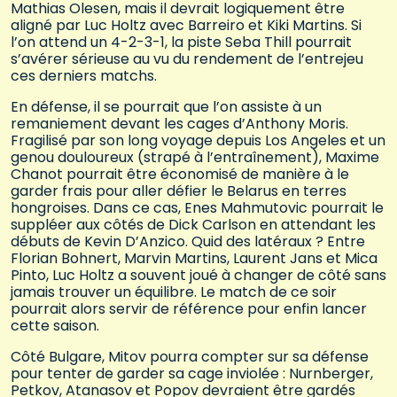
Mathias Olesen, mais il devrait logiquement être
aligné par Luc Holtz avec Barreiro et Kiki Martins. Si
l’on attend un 4-2-3-1, la piste Seba Thill pourrait
s’avérer sérieuse au vu du rendement de l’entrejeu
ces derniers matchs.
En défense, il se pourrait que l’on assiste à un
remaniement devant les cages d’Anthony Moris.
Fragilisé par son long voyage depuis Los Angeles et un
genou douloureux (strapé à l’entraînement), Maxime
Chanot pourrait être économisé de manière à le
garder frais pour aller défier le Belarus en terres
hongroises. Dans ce cas, Enes Mahmutovic pourrait le
suppléer aux côtés de Dick Carlson en attendant les
débuts de Kevin D’Anzico. Quid des latéraux ? Entre
Florian Bohnert, Marvin Martins, Laurent Jans et Mica
Pinto, Luc Holtz a souvent joué à changer de côté sans
jamais trouver un équilibre. Le match de ce soir
pourrait alors servir de référence pour enfin lancer
cette saison.
Côté Bulgare, Mitov pourra compter sur sa défense
pour tenter de garder sa cage inviolée : Nurnberger,
Petkov, Atanasov et Popov devraient être gardés