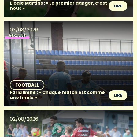
Élodie Martins : « Le premier danger, c’est
LIRE
nous »
03/08/2026
ABONNÉ
FOOTBALL
Farid Ikene : « Chaque match est comme
LIRE
une finale »
02/08/2026