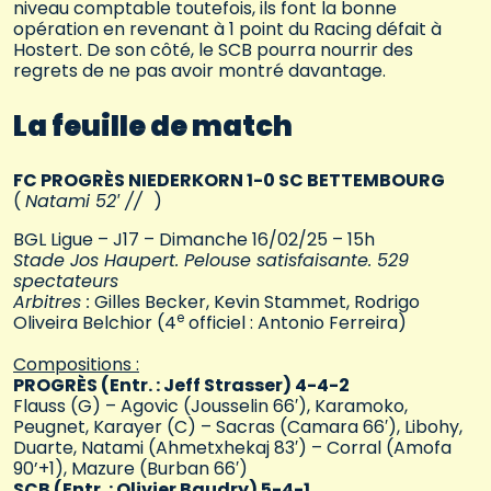
niveau comptable toutefois, ils font la bonne
opération en revenant à 1 point du Racing défait à
Hostert. De son côté, le SCB pourra nourrir des
regrets de ne pas avoir montré davantage.
La feuille de match
FC PROGRÈS NIEDERKORN 1-0 SC BETTEMBOURG
(
Natami 52′ //
)
BGL Ligue – J17 – Dimanche 16/02/25 – 15h
Stade Jos Haupert. Pelouse satisfaisante. 529
spectateurs
Arbitres :
Gilles Becker, Kevin Stammet, Rodrigo
e
Oliveira Belchior (4
officiel : Antonio Ferreira)
Compositions :
PROGRÈS (Entr. : Jeff Strasser) 4-4-2
Flauss (G) – Agovic (Jousselin 66′), Karamoko,
Peugnet, Karayer (C) – Sacras (Camara 66′), Libohy,
Duarte, Natami (Ahmetxhekaj 83′) – Corral (Amofa
90’+1), Mazure (Burban 66′)
SCB (Entr. : Olivier Baudry) 5-4-1