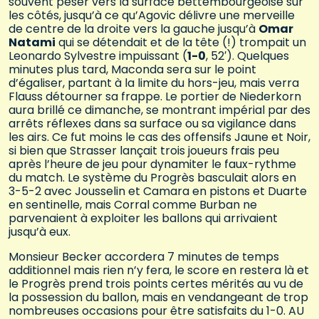
souvent peser vers la surface bettembourgeoise sur
les côtés, jusqu’à ce qu’Agovic délivre une merveille
de centre de la droite vers la gauche jusqu’à
Omar
Natami
qui se détendait et de la tête (!) trompait un
Leonardo Sylvestre impuissant (
1-0
, 52′). Quelques
minutes plus tard, Maconda sera sur le point
d’égaliser, partant à la limite du hors-jeu, mais verra
Flauss détourner sa frappe. Le portier de Niederkorn
aura brillé ce dimanche, se montrant impérial par des
arrêts réflexes dans sa surface ou sa vigilance dans
les airs. Ce fut moins le cas des offensifs Jaune et Noir,
si bien que Strasser lançait trois joueurs frais peu
après l’heure de jeu pour dynamiter le faux-rythme
du match. Le système du Progrès basculait alors en
3-5-2 avec Jousselin et Camara en pistons et Duarte
en sentinelle, mais Corral comme Burban ne
parvenaient à exploiter les ballons qui arrivaient
jusqu’à eux.
Monsieur Becker accordera 7 minutes de temps
additionnel mais rien n’y fera, le score en restera là et
le Progrès prend trois points certes mérités au vu de
la possession du ballon, mais en vendangeant de trop
nombreuses occasions pour être satisfaits du 1-0. AU