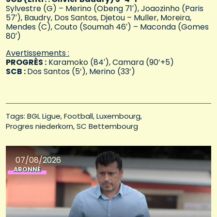
Sylvestre (G) – Merino (Obeng 71′), Joaozinho (Paris
57′), Baudry, Dos Santos, Djetou – Muller, Moreira,
Mendes (C), Couto (Soumah 46′) – Maconda (Gomes
80′)
Avertissements :
PROGRÈS :
Karamoko (84′), Camara (90’+5)
SCB :
Dos Santos (5’), Merino (33’)
Tags: 
BGL Ligue
Football
Luxembourg
Progres niederkorn
SC Bettembourg
07/08/2026
ABONNÉ