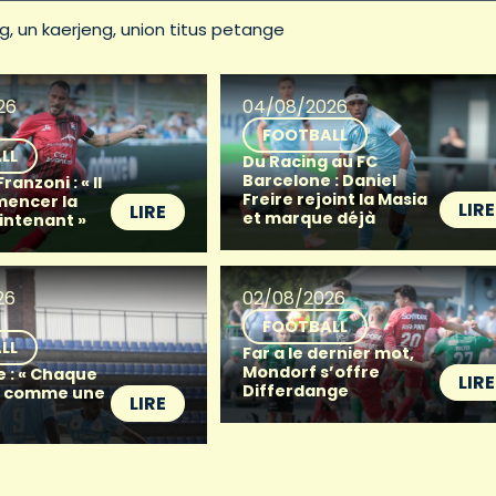
g
un kaerjeng
union titus petange
26
04/08/2026
FOOTBALL
LL
Du Racing au FC
Barcelone : Daniel
anzoni : « Il
Freire rejoint la Masia
mencer la
LIRE
LIRE
et marque déjà
intenant »
26
02/08/2026
FOOTBALL
LL
Far a le dernier mot,
Mondorf s’offre
e : « Chaque
LIRE
Differdange
t comme une
LIRE