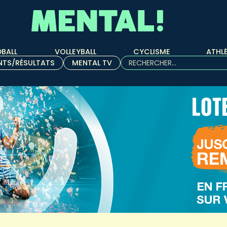
BALL
VOLLEYBALL
CYCLISME
ATHL
Rechercher :
NTS/RÉSULTATS
MENTAL TV
Quand les résultats de l'aut