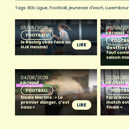
Tags: 
BGL Ligue
Football
jeunesse d'esch
Luxembour
05/08/2026
05/08/20
ABONNÉ
FOOTBALL
FOOTBA
le Racing cède face au
LIRE
HJK Helsinki
Geoffrey Fr
faut com
saison ma
04/08/2026
03/08/20
ABONNÉ
ABONNÉ
FOOTBALL
FOOTBA
Élodie Martins : « Le
Farid Iken
premier danger, c’est
match es
LIRE
nous »
finale »