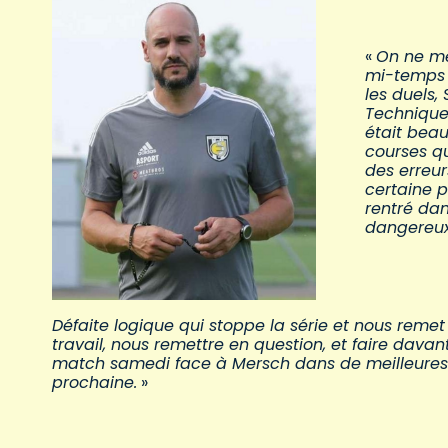
«
On ne mé
mi-temps 
les duels,
Techniquem
était bea
courses q
des erreu
certaine pa
rentré da
dangereux
Défaite logique qui stoppe la série et nous remet 
travail, nous remettre en question, et faire dav
match samedi face à Mersch dans de meilleures 
prochaine.
»