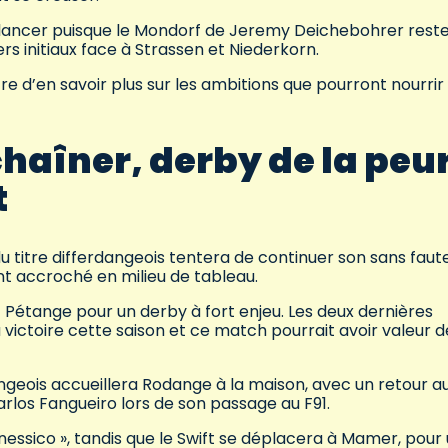
 relancer puisque le Mondorf de Jeremy Deichebohrer reste
rs initiaux face à Strassen et Niederkorn.
e d’en savoir plus sur les ambitions que pourront nourrir 
haîner, derby de la peu
t
du titre differdangeois tentera de continuer son sans faut
t accroché en milieu de tableau.
t Pétange pour un derby à fort enjeu. Les deux dernières
victoire cette saison et ce match pourrait avoir valeur d
ngeois accueillera Rodange à la maison, avec un retour a
arlos Fangueiro lors de son passage au F91.
essico », tandis que le Swift se déplacera à Mamer, pour