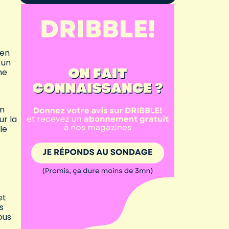
 en
 un
ne
En
ur la
le
et
s
ous