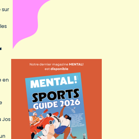
 sur
les
r
e en
e
u Jos
 un