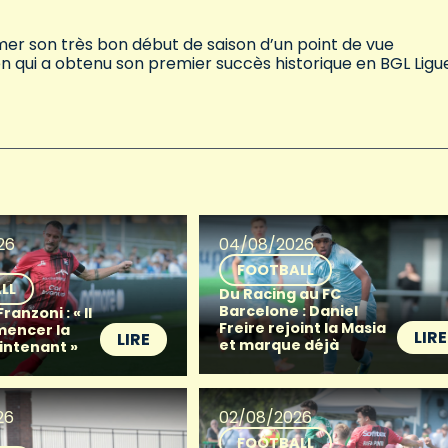
rmer son très bon début de saison d’un point de vue
n qui a obtenu son premier succès historique en BGL Ligu
26
04/08/2026
FOOTBALL
LL
Du Racing au FC
Barcelone : Daniel
anzoni : « Il
Freire rejoint la Masia
mencer la
LIRE
LIRE
et marque déjà
intenant »
26
02/08/2026
FOOTBALL