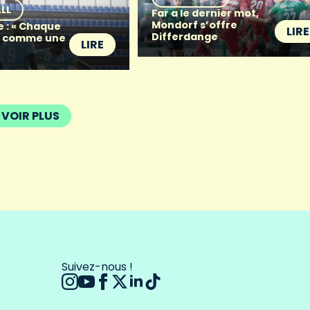
LL
Far a le dernier mot,
Mondorf s’offre
e : « Chaque
LIRE
Differdange
t comme une
LIRE
VOIR PLUS
Suivez-nous !