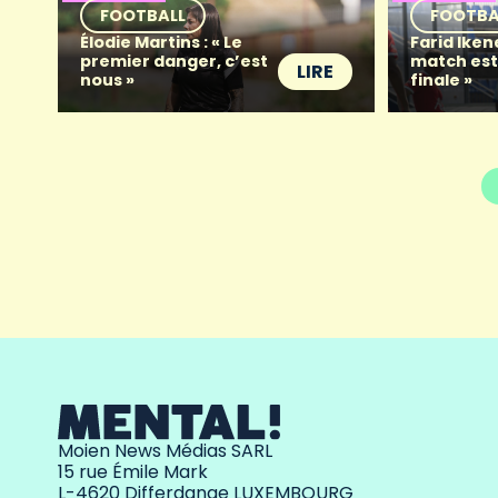
FOOTBALL
FOOTBA
Élodie Martins : « Le
Farid Iken
premier danger, c’est
match es
LIRE
nous »
finale »
Moien News Médias SARL
15 rue Émile Mark
L-4620 Differdange LUXEMBOURG