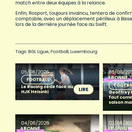
match entre deux équipes à la relance.
Enfin, Rosport, toujours invaincu, tentera de confi
comptable, avec un déplacement périlleux à Bisse
lors de la dernière journée face au Swift.
Tags: 
BGL Ligue
Football
Luxembourg
05/08/2026
05/08/20
ABONNÉ
FOOTBALL
FOOTBA
Le Racing cède face au
LIRE
HJK Helsinki
Geoffrey Fr
faut com
saison ma
04/08/2026
03/08/20
ABONNÉ
ABONNÉ