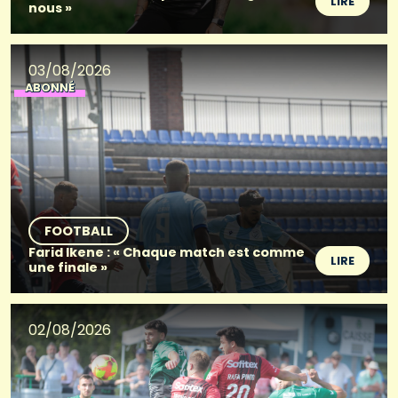
LIRE
nous »
03/08/2026
ABONNÉ
FOOTBALL
Farid Ikene : « Chaque match est comme
LIRE
une finale »
02/08/2026