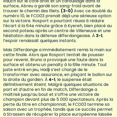
Rauch sur le côté droit et un cafouillage dans la
surface, Abreu a gardé son sang-froid avant de
trouver le chemin des filets.
(3-0)
Avec ce doublé du
numéro 10, le FCD03 prenait déjà une sérieuse option
sur la victoire. Rosport a pourtant réussi à réduire
l’écart à la 64e minute grâce à Kyereh, bien placé au
second poteau après un centre de Villeneuve et une
hésitation dans la défense differdangeoise. À
3-1
,
l’espoir renaissait quelques instants.
Mais Differdange a immédiatement remis la main sur
cette finale. Alors que Rosport tentait de pousser
pour revenir, Bruno a provoqué une faute dans la
surface et obtenu un penalty à la 69e minute. Tout
juste entré en jeu, Hadji s’est chargé de le
transformer avec assurance, en plaçant le ballon sur
la droite du gardien. À
4-1
, le suspense était
définitivement éteint. Malgré quelques situations de
part et d’autre en fin de match, Differdange a
maîtrisé jusqu’au bout et s’offre une victoire de
champion devant plus de 5 000 spectateurs. Après la
perte du titre en championnat, le FCD03 termine sa
saison avec un trophée, tandis que ce succès permet
à Strassen de récupérer la place européenne laissée