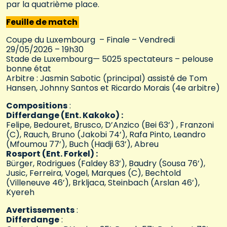
par la quatrième place.
Feuille de match
Coupe du Luxembourg – Finale – Vendredi
29/05/2026 – 19h30
Stade de Luxembourg— 5025 spectateurs – pelouse
bonne état
Arbitre : Jasmin Sabotic (principal) assisté de Tom
Hansen, Johnny Santos et Ricardo Morais (4e arbitre)
Compositions
:
Differdange (Ent. Kakoko) :
Felipe, Bedouret, Brusco, D’Anzico (Bei 63’) , Franzoni
(C), Rauch, Bruno (Jakobi 74’), Rafa Pinto, Leandro
(Mfoumou 77’), Buch (Hadji 63’), Abreu
Rosport (Ent. Forkel) :
Bürger, Rodrigues (Faldey 83’), Baudry (Sousa 76’),
Jusic, Ferreira, Vogel, Marques (C), Bechtold
(Villeneuve 46’), Brkljaca, Steinbach (Arslan 46’),
Kyereh
Avertissements
:
Differdange
: