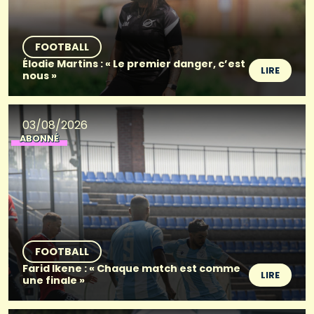
FOOTBALL
Élodie Martins : « Le premier danger, c’est
LIRE
nous »
03/08/2026
ABONNÉ
FOOTBALL
Farid Ikene : « Chaque match est comme
LIRE
une finale »