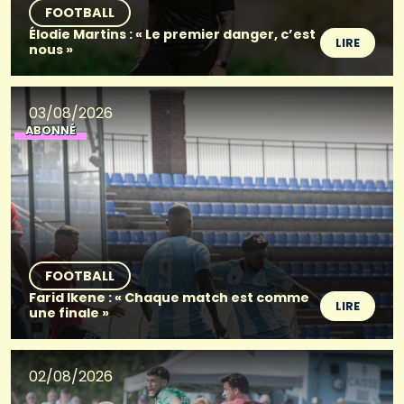
FOOTBALL
Élodie Martins : « Le premier danger, c’est
LIRE
nous »
03/08/2026
ABONNÉ
FOOTBALL
Farid Ikene : « Chaque match est comme
LIRE
une finale »
02/08/2026