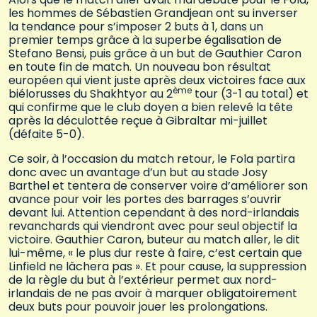
les hommes de Sébastien Grandjean ont su inverser
la tendance pour s’imposer 2 buts à 1, dans un
premier temps grâce à la superbe égalisation de
Stefano Bensi, puis grâce à un but de Gauthier Caron
en toute fin de match. Un nouveau bon résultat
européen qui vient juste après deux victoires face aux
ème
biélorusses du Shakhtyor au 2
tour (3-1 au total) et
qui confirme que le club doyen a bien relevé la tête
après la déculottée reçue à Gibraltar mi-juillet
(défaite 5-0).
Ce soir, à l’occasion du match retour, le Fola partira
donc avec un avantage d’un but au stade Josy
Barthel et tentera de conserver voire d’améliorer son
avance pour voir les portes des barrages s’ouvrir
devant lui. Attention cependant à des nord-irlandais
revanchards qui viendront avec pour seul objectif la
victoire. Gauthier Caron, buteur au match aller, le dit
lui-même, « le plus dur reste à faire, c’est certain que
Linfield ne lâchera pas ». Et pour cause, la suppression
de la règle du but à l’extérieur permet aux nord-
irlandais de ne pas avoir à marquer obligatoirement
deux buts pour pouvoir jouer les prolongations.