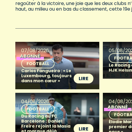
regoûter à la victoire, une joie que les deux clubs
haut, au milieu ou en bas du classement, cette 19e
07/08/2026
05/08/20
ABONNÉ
FOOTBA
FOOTBALL
Le Racing
HJK Helsin
Carlos Fangueiro : « Le
Luxembourg, toujours
LIRE
dans mon cœur »
04/08/2026
04/08/20
ABONNÉ
FOOTBALL
FOOTBA
Du Racing au FC
Barcelone : Daniel
Élodie Mart
Freire rejoint la Masia
premier d
LIRE
et marque déjà
nous »