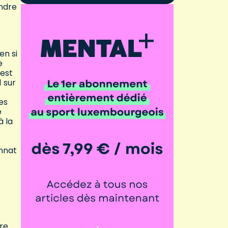
endre
en si
e
 est
1 sur
es
e
à la
onnat
re