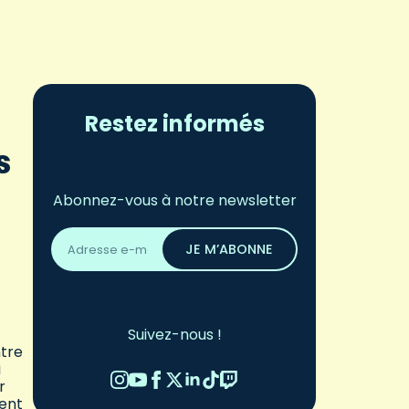
Restez informés
s
Abonnez-vous à notre newsletter
Adresse
email
JE M’ABONNE
*
Suivez-nous !
ntre
i
r
ient