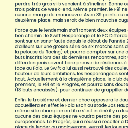
perdre très gros s’ils venaient à s’incliner. Bonne
trois points ce week-end. Même premier, le F91 ne p
aucune marge de manoeuvre. Avec 39 points au co
deuxième place, mais serait de bien mauvaise augur
Parce que le lendemain s’affrontent deux équipes 
bon chemin : le Swift Hesperange et le FC Differda
sont sur un sans-faute depuis le début de l’année 2
d’ailleurs sur une grosse série de six matchs sans 
la pelouse du Racing) et pourra compter sur une 
buts inscrits lors des six dernières rencontres, so
differdangeois savent faire preuve de résilience, 
face au Fola. Le Swift a lui aussi retrouvé des cou
hauteur de leurs ambitions, les hesperangeois son
haut. Actuellement à la cinquième place, le club d
premiers, le F91 et le Progrès, et pourra sans do
(18 buts encaissés), pour continuer de grappiller d
Enfin, le troisième et dernier choc opposera le da
accueillera en effet le Fola Esch au stade Jos Hau
même si le champion en titre s’est incliné il y a d
aucune des deux équipes ne voudra perdre des poin
européennes. Le Progrès, qui a réussi à recoller à 
place de leader au goalaverage, verrait les joueu