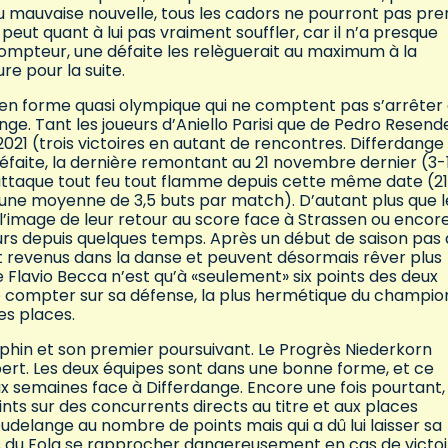
 ou mauvaise nouvelle, tous les cadors ne pourront pas pr
eut quant à lui pas vraiment souffler, car il n’a presque
mpteur, une défaite les relèguerait au maximum à la
e pour la suite.
en forme quasi olympique qui ne comptent pas s’arrêter 
nge. Tant les joueurs d’Aniello Parisi que de Pedro Resend
021 (trois victoires en autant de rencontres. Differdange
défaite, la dernière remontant au 21 novembre dernier (3-
attaque tout feu tout flamme depuis cette même date (21
it une moyenne de 3,5 buts par match). D’autant plus que l
à l’image de leur retour au score face à Strassen ou encor
leurs depuis quelques temps. Après un début de saison pas 
t revenus dans la danse et peuvent désormais rêver plus
e Flavio Becca n’est qu’à «seulement» six points des deux
ute compter sur sa défense, la plus hermétique du champi
es places.
uphin et son premier poursuivant. Le Progrès Niederkorn
pert. Les deux équipes sont dans une bonne forme, et ce
eux semaines face à Differdange. Encore une fois pourtant,
ts sur des concurrents directs au titre et aux places
Dudelange au nombre de points mais qui a dû lui laisser sa
rs du Fola se rapprocher dangereusement en cas de victoi