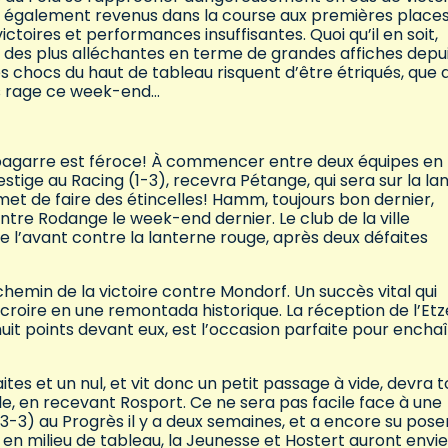
ift, également revenus dans la course aux premières place
ctoires et performances insuffisantes. Quoi qu’il en soit,
e des plus alléchantes en terme de grandes affiches depu
 les chocs du haut de tableau risquent d’être étriqués, que 
ais rage ce week-end…
la bagarre est féroce! À commencer entre deux équipes en
estige au Racing (1-3), recevra Pétange, qui sera sur la l
et de faire des étincelles! Hamm, toujours bon dernier,
ntre Rodange le week-end dernier. Le club de la ville
 l’avant contre la lanterne rouge, après deux défaites
chemin de la victoire contre Mondorf. Un succès vital qui
roire en une remontada historique. La réception de l’Etz
huit points devant eux, est l’occasion parfaite pour encha
ites et un nul, et vit donc un petit passage à vide, devra t
e, en recevant Rosport. Ce ne sera pas facile face à une
 (3-3) au Progrès il y a deux semaines, et a encore su pose
en milieu de tableau, la Jeunesse et Hostert auront envi