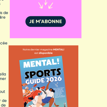
s
is de
dire
ancée
ella
îner
out
r de
e de