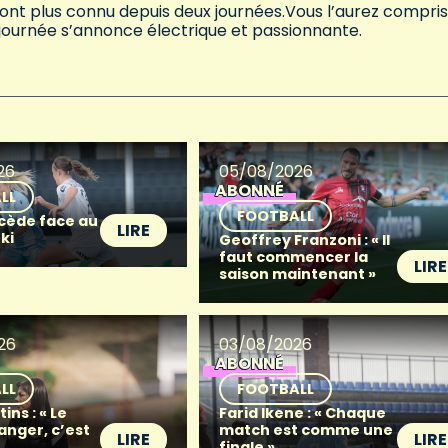
 n’ont plus connu depuis deux journées.Vous l’aurez compris
 journée s’annonce électrique et passionnante.
26
05/08/2026
ABONNÉ
LL
FOOTBALL
 cède face au
LIRE
ki
Geoffrey Franzoni : « Il
faut commencer la
LIRE
saison maintenant »
26
03/08/2026
ABONNÉ
LL
FOOTBALL
ins : « Le
Farid Ikene : « Chaque
anger, c’est
match est comme une
LIRE
LIRE
finale »