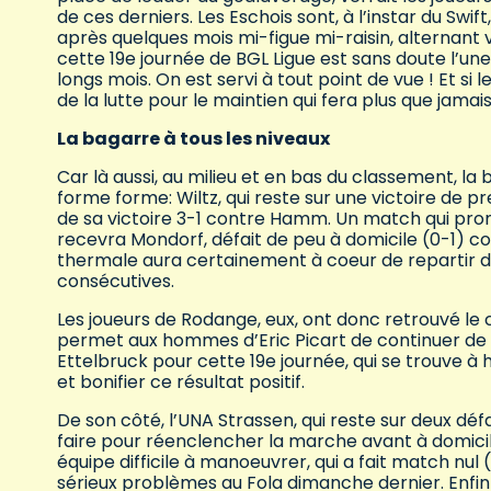
de ces derniers. Les Eschois sont, à l’instar du Sw
après quelques mois mi-figue mi-raisin, alternant vi
cette 19e journée de BGL Ligue est sans doute l’un
longs mois. On est servi à tout point de vue ! Et si
de la lutte pour le maintien qui fera plus que jam
La bagarre à tous les niveaux
Car là aussi, au milieu et en bas du classement, 
forme forme: Wiltz, qui reste sur une victoire de pr
de sa victoire 3-1 contre Hamm. Un match qui prom
recevra Mondorf, défait de peu à domicile (0-1) co
thermale aura certainement à coeur de repartir de
consécutives.
Les joueurs de Rodange, eux, ont donc retrouvé le 
permet aux hommes d’Eric Picart de continuer de c
Ettelbruck pour cette 19e journée, qui se trouve à 
et bonifier ce résultat positif.
De son côté, l’UNA Strassen, qui reste sur deux défa
faire pour réenclencher la marche avant à domicil
équipe difficile à manoeuvrer, qui a fait match nul
sérieux problèmes au Fola dimanche dernier. Enfin 