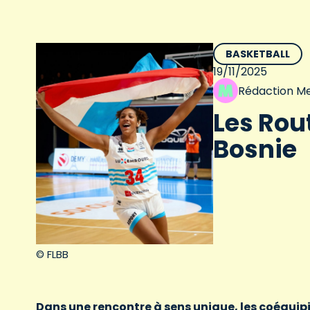
BASKETBALL
19/11/2025
Rédaction Me
Les Rou
Bosnie
© FLBB
Dans une rencontre à sens unique, les coéquip