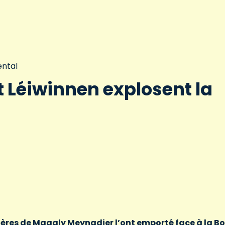
ntal
t Léiwinnen explosent la
ières de Magaly Meynadier l’ont emporté face à la B