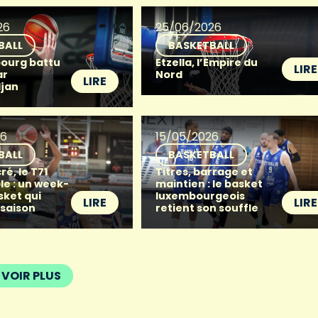
26
25/06/2026
BALL
BASKETBALL
ourg battu
Etzella, l’Empire du
LIRE
ar
Nord
LIRE
djan
26
15/05/2026
BALL
BASKETBALL
ré, le T71
Titres, barrage et
le : un week-
maintien : le basket
sket qui
luxembourgeois
LIRE
LIRE
 saison
retient son souffle
VOIR PLUS