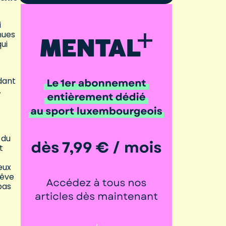
i
nues
ui
dant
.
 du
t
eux
rêve
pas