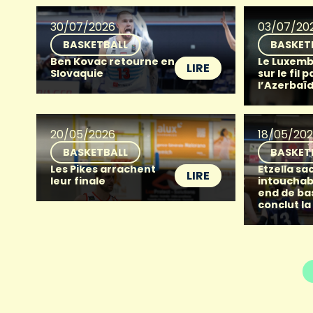
30/07/2026
03/07/20
BASKETBALL
BASKET
Ben Kovac retourne en
Le Luxemb
LIRE
Slovaquie
sur le fil p
l’Azerbaï
20/05/2026
18/05/20
BASKETBALL
BASKET
Les Pikes arrachent
Etzella sac
LIRE
leur finale
intouchab
end de ba
conclut la