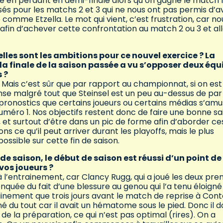
vé en perdant en demi-finale alors qu’on gagne le match 1
sés pour les matchs 2 et 3 qui ne nous ont pas permis d’a
comme Etzella. Le mot qui vient, c’est frustration, car no
 afin d’achever cette confrontation au match 2 ou 3 et al
lles sont les ambitions pour ce nouvel exercice ? La
la finale de la saison passée a vu s’opposer deux équ
s ?
 Mais c’est sûr que par rapport au championnat, si on est
ense malgré tout que Steinsel est un peu au-dessus de par
les pronostics que certains joueurs ou certains médias s’am
numéro 1. Nos objectifs restent donc de faire une bonne sa
, et surtout d’être dans un pic de forme afin d’aborder ce
s ce qu’il peut arriver durant les playoffs, mais le plus
ossible sur cette fin de saison.
 de saison, le début de saison est réussi d’un point de
vos joueurs ?
à l’entrainement, car Clancy Rugg, qui a joué les deux pre
uée du fait d’une blessure au genou qui l’a tenu éloigné
ainement que trois jours avant le match de reprise à Cont
né du tout car il avait un hématome sous le pied. Donc il d
e la préparation, ce qui n’est pas optimal (rires). On a