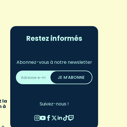
Restez informés
Abonnez-vous à notre newsletter
Adresse
email
JE M’ABONNE
*
 la
Suivez-nous !
n à