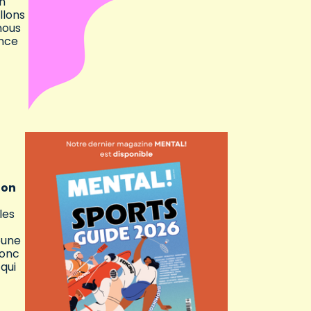
n
llons
nous
ance
ion
les
eune
donc
qui