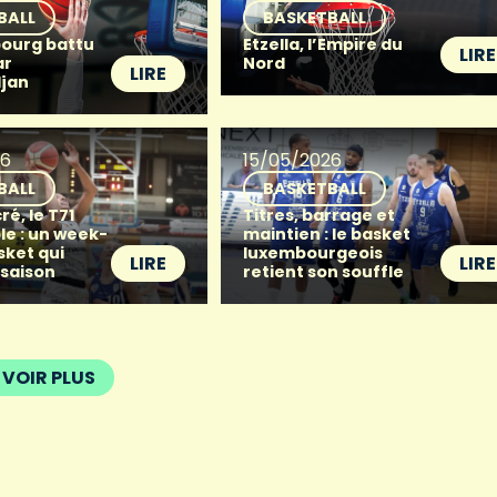
BALL
BASKETBALL
ourg battu
Etzella, l’Empire du
LIRE
ar
Nord
LIRE
djan
26
15/05/2026
BALL
BASKETBALL
ré, le T71
Titres, barrage et
le : un week-
maintien : le basket
sket qui
luxembourgeois
LIRE
LIRE
 saison
retient son souffle
VOIR PLUS