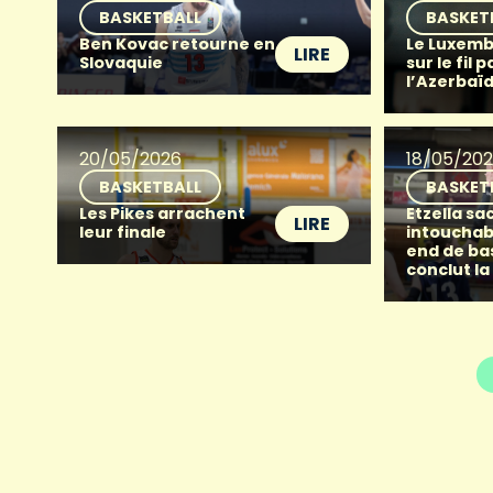
BASKETBALL
BASKET
Ben Kovac retourne en
Le Luxemb
LIRE
Slovaquie
sur le fil p
l’Azerbaï
20/05/2026
18/05/20
BASKETBALL
BASKET
Les Pikes arrachent
Etzella sac
LIRE
leur finale
intouchab
end de ba
conclut la