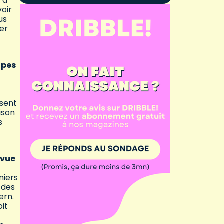
 à
voir
us
ler
ipes
usent
ison
s
 vue
miers
 des
ern.
oit