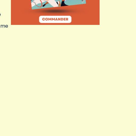
e
l me