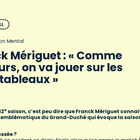
LL
on Mental
k Mériguet : « Comme
urs, on va jouer sur les
tableaux »
e
12
saison, c’est peu dire que Franck Mériguet connait
ur emblématique du Grand-Duché qui évoque la saiso
assée ?