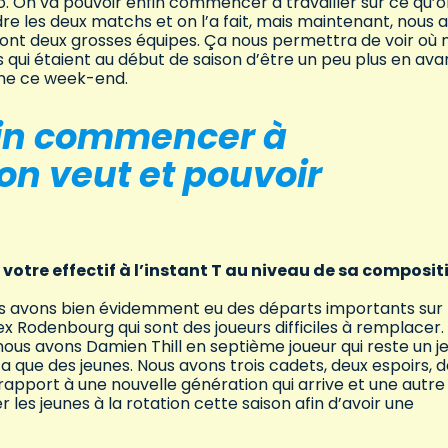
 On va pouvoir enfin commencer à travailler sur ce qu’o
ndre les deux matchs et on l’a fait, mais maintenant, nous a
 sont deux grosses équipes. Ça nous permettra de voir où 
 qui étaient au début de saison d’être un peu plus en av
nne ce week-end.
fin commencer à
’on veut et pouvoir
 votre effectif à l’instant T au niveau de sa composit
Nous avons bien évidemment eu des départs importants sur 
ex Rodenbourg qui sont des joueurs difficiles à remplacer.
ous avons Damien Thill en septième joueur qui reste un j
n’y a que des jeunes. Nous avons trois cadets, deux espoirs, 
apport à une nouvelle génération qui arrive et une autre 
r les jeunes à la rotation cette saison afin d’avoir une