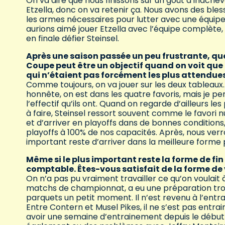
On va dire que nous finissons sur un goût d’inache
Etzella, donc on va retenir ça. Nous avons des bles
les armes nécessaires pour lutter avec une équipe 
aurions aimé jouer Etzella avec l’équipe complète,
en finale défier Steinsel.
Après une saison passée un peu frustrante, que
Coupe peut être un objectif quand on voit que 
qui n’étaient pas forcément les plus attendue
Comme toujours, on va jouer sur les deux tableaux.
honnête, on est dans les quatre favoris, mais je p
l’effectif qu’ils ont. Quand on regarde d’ailleurs 
à faire, Steinsel ressort souvent comme le favori 
et d’arriver en playoffs dans de bonnes conditions
playoffs à 100% de nos capacités. Après, nous verron
important reste d’arriver dans la meilleure forme p
Même si le plus important reste la forme de fin
comptable. Êtes-vous satisfait de la forme de 
On n’a pas pu vraiment travailler ce qu’on voulait 
matchs de championnat, a eu une préparation tronq
parquets un petit moment. Il n’est revenu à l’entr
Entre Contern et Musel Pikes, il ne s’est pas entrai
avoir une semaine d’entrainement depuis le début d