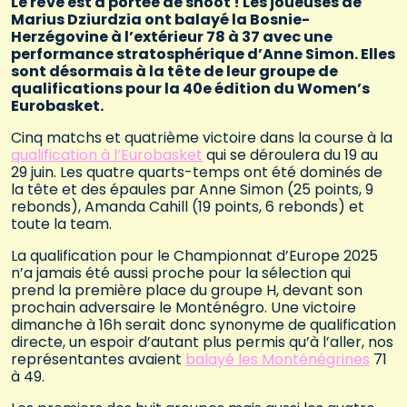
Le rêve est à portée de shoot ! Les joueuses de
Marius Dziurdzia ont balayé la Bosnie-
Herzégovine à l’extérieur 78 à 37 avec une
performance stratosphérique d’Anne Simon. Elles
sont désormais à la tête de leur groupe de
qualifications pour la 40e édition du Women’s
Eurobasket.
Cinq matchs et quatrième victoire dans la course à la
qualification à l’Eurobasket
qui se déroulera du 19 au
29 juin. Les quatre quarts-temps ont été dominés de
la tête et des épaules par Anne Simon (25 points, 9
rebonds), Amanda Cahill (19 points, 6 rebonds) et
toute la team.
La qualification pour le Championnat d’Europe 2025
n’a jamais été aussi proche pour la sélection qui
prend la première place du groupe H, devant son
prochain adversaire le Monténégro. Une victoire
dimanche à 16h serait donc synonyme de qualification
directe, un espoir d’autant plus permis qu’à l’aller, nos
représentantes avaient
balayé les Monténégrines
71
à 49.