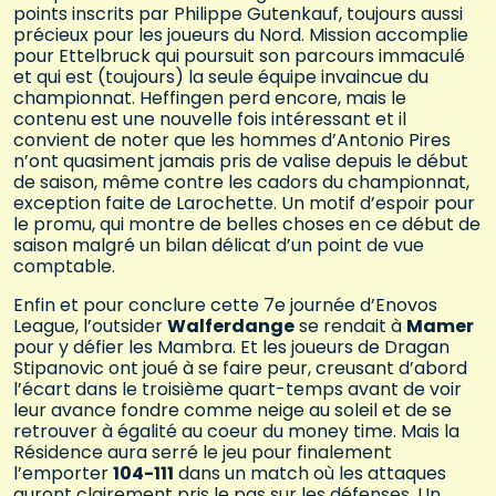
points inscrits par Philippe Gutenkauf, toujours aussi
précieux pour les joueurs du Nord. Mission accomplie
pour Ettelbruck qui poursuit son parcours immaculé
et qui est (toujours) la seule équipe invaincue du
championnat. Heffingen perd encore, mais le
contenu est une nouvelle fois intéressant et il
convient de noter que les hommes d’Antonio Pires
n’ont quasiment jamais pris de valise depuis le début
de saison, même contre les cadors du championnat,
exception faite de Larochette. Un motif d’espoir pour
le promu, qui montre de belles choses en ce début de
saison malgré un bilan délicat d’un point de vue
comptable.
Enfin et pour conclure cette 7e journée d’Enovos
League, l’outsider
Walferdange
se rendait à
Mamer
pour y défier les Mambra. Et les joueurs de Dragan
Stipanovic ont joué à se faire peur, creusant d’abord
l’écart dans le troisième quart-temps avant de voir
leur avance fondre comme neige au soleil et de se
retrouver à égalité au coeur du money time. Mais la
Résidence aura serré le jeu pour finalement
l’emporter
104-111
dans un match où les attaques
auront clairement pris le pas sur les défenses. Un