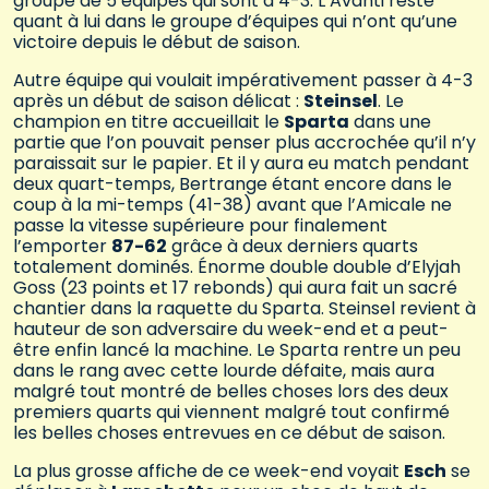
groupe de 5 équipes qui sont à 4-3. L’Avanti reste
quant à lui dans le groupe d’équipes qui n’ont qu’une
victoire depuis le début de saison.
Autre équipe qui voulait impérativement passer à 4-3
après un début de saison délicat :
Steinsel
. Le
champion en titre accueillait le
Sparta
dans une
partie que l’on pouvait penser plus accrochée qu’il n’y
paraissait sur le papier. Et il y aura eu match pendant
deux quart-temps, Bertrange étant encore dans le
coup à la mi-temps (41-38) avant que l’Amicale ne
passe la vitesse supérieure pour finalement
l’emporter
87-62
grâce à deux derniers quarts
totalement dominés. Énorme double double d’Elyjah
Goss (23 points et 17 rebonds) qui aura fait un sacré
chantier dans la raquette du Sparta. Steinsel revient à
hauteur de son adversaire du week-end et a peut-
être enfin lancé la machine. Le Sparta rentre un peu
dans le rang avec cette lourde défaite, mais aura
malgré tout montré de belles choses lors des deux
premiers quarts qui viennent malgré tout confirmé
les belles choses entrevues en ce début de saison.
La plus grosse affiche de ce week-end voyait
Esch
se