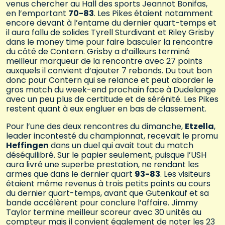
venus chercher au Hall des sports Jeannot Bonifas,
en l’emportant
70-83
. Les Pikes étaient notamment
encore devant à l’entame du dernier quart-temps et
il aura fallu de solides Tyrell Sturdivant et Riley Grisby
dans le money time pour faire basculer la rencontre
du côté de Contern. Grisby a d’ailleurs terminé
meilleur marqueur de la rencontre avec 27 points
auxquels il convient d’ajouter 7 rebonds. Du tout bon
donc pour Contern qui se relance et peut aborder le
gros match du week-end prochain face à Dudelange
avec un peu plus de certitude et de sérénité. Les Pikes
restent quant à eux engluer en bas de classement.
Pour l’une des deux rencontres du dimanche,
Etzella
,
leader incontesté du championnat, recevait le promu
Heffingen
dans un duel qui avait tout du match
déséquilibré. Sur le papier seulement, puisque l’USH
aura livré une superbe prestation, ne rendant les
armes que dans le dernier quart
93-83
. Les visiteurs
étaient même revenus à trois petits points au cours
du dernier quart-temps, avant que Gutenkauf et sa
bande accélèrent pour conclure l’affaire. Jimmy
Taylor termine meilleur scoreur avec 30 unités au
compteur mais il convient également de noter les 23