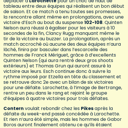
déplacer à
Larochette
pour un choc de haut de
tableau entre deux équipes qui réalisent un bon début
de saison. Et ce match a tenu toutes ses promesses,
la rencontre allant même en prolongations, avec une
victoire d’Esch au bout du suspense
102-108
. Quinten
Nelson aura réussi à égaliser pour les visiteurs à 10
secondes de la fin, Clancy Rugg manquant même le
tir de la victoire au buzzer. La prolongation, après un
match accroché où aucune des deux équipes n’aura
lâché, finira par basculer dans l’escarcelle des
hommes de Franck Mériguet, grâce à d’excellents
Quinten Nelson (qui aura rentré deux gros shoots
extérieurs) et Thomas Grun qui auront assuré la
victoire aux leurs. Esch continue donc à suivre la
rythme imposé par Etzella en tête du classement et
se retrouve donc 2e avec un bilan de six victoires
pour une défaite. Larochette, à l’image de Bertrange,
rentre un peu dans le rang et rejoint le groupe
d’équipes à quatre victoires pour trois défaites.
Contern
voulait rebondir chez les
Pikes
après la
défaite du week-end passé concédée à Larochette.
Et rien n’aura été simple, mais les hommes de Gabor
Boros auront finalement obtenu ce qu’ils étaient