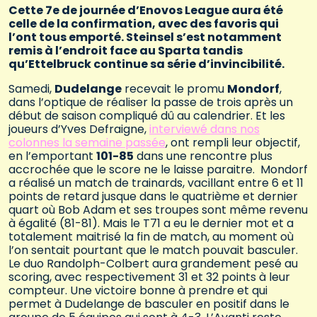
Cette 7e de journée d’Enovos League aura été
celle de la confirmation, avec des favoris qui
l’ont tous emporté. Steinsel s’est notamment
remis à l’endroit face au Sparta tandis
qu’Ettelbruck continue sa série d’invincibilité.
Samedi,
Dudelange
recevait le promu
Mondorf
,
dans l’optique de réaliser la passe de trois après un
début de saison compliqué dû au calendrier. Et les
joueurs d’Yves Defraigne,
interviewé dans nos
colonnes la semaine passée
, ont rempli leur objectif,
en l’emportant
101-85
dans une rencontre plus
accrochée que le score ne le laisse paraitre. Mondorf
a réalisé un match de trainards, vacillant entre 6 et 11
points de retard jusque dans le quatrième et dernier
quart où Bob Adam et ses troupes sont même revenu
à égalité (81-81). Mais le T71 a eu le dernier mot et a
totalement maitrisé la fin de match, au moment où
l’on sentait pourtant que le match pouvait basculer.
Le duo Randolph-Colbert aura grandement pesé au
scoring, avec respectivement 31 et 32 points à leur
compteur. Une victoire bonne à prendre et qui
permet à Dudelange de basculer en positif dans le