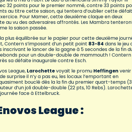
ec 32 points pour le premier nommé, contre 33 points po
s au titre cette saison, qui tentera d’oublier cette défai
t exercice. Pour Mamer, cette deuxième claque en deux
nte au vu des adversaires affrontés. Les Mambra tenteron
mme la saison passée.
a plus équilibrée sur le papier pour cette deuxième journ
t, Contern s’imposant d’un petit point
83-84
dans le jeu 
 inscrivant le lancer de la gagne à 5 secondes de la fin d
14 rebonds pour un double-double de mammouth ! Contern
rès sa défaite inaugurale contre Esch.
ovos League,
Larochette
voyait le promu
Heffingen
venir
e surprise il n’y a pas eu, les locaux l’emportant en
quasiment bouclé dès la la fin du premier quart-temps (
auteur d’un joli double-double (22 pts, 10 Rebs). Larochett
 journée face à Ettelbruck.
 Enovos League :