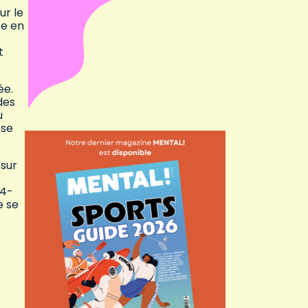
ur le
te en
t
ée.
des
u
 se
 sur
34-
e se