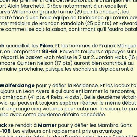
uer les premiers rôles cette saison. Et le champion en ti
ort Alain Marchetti. Grâce notamment à un excellent
rvis Williams en grande forme (29 points chacun), les
rté face à une belle équipe de Dudelange qui n’aura pa
’intermédiaire de Brandon Randolph (25 points) et Edwar
 comme il se doit la saison, confirmant qu’il faudra batai
ch
accueillait les
Pikes
. Et les hommes de Franck Mérigue
ir, en l’emportant
93-59
. Pouvant toujours s’appuyer sur 
éparti, le basket Esch réalise le 2 sur 2. Jordan Hicks (16 
 encore Quinten Nelson (17 pts) auront bien contribué au
 semaine prochaine, puisque les eschois se déplaceront à
Walferdange
pour y défier la Résidence. Et les locaux l’
oujours un Leon Ayers III qui aura enflammer la rencontre,
américain (41 pts, 4 Rebs, 4 asts). Belle deuxième victoi
ic, qui peuvent toujours espérer réaliser le même début
ient engrangé cinq victoires pour entamer la saison. Le p
élite avec cette deuxième défaite concédée.
uck
se rendait à
Mamer
pour y défier les Mambra. Sans
-108
. Les visiteurs ont rapidement pris un avantage
les a mis à l’abri. Le duo d’américains Jimmy Taylor III –