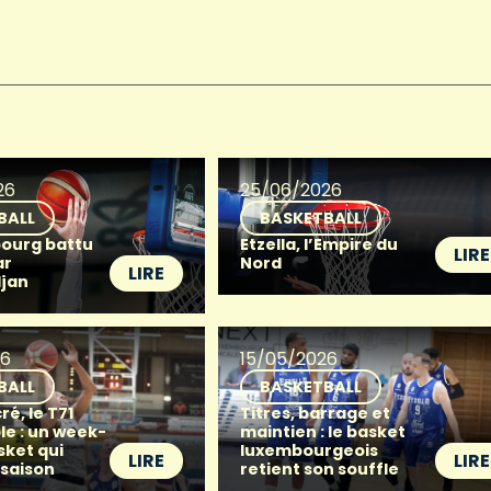
26
25/06/2026
BALL
BASKETBALL
ourg battu
Etzella, l’Empire du
LIRE
ar
Nord
LIRE
djan
26
15/05/2026
BALL
BASKETBALL
ré, le T71
Titres, barrage et
le : un week-
maintien : le basket
sket qui
luxembourgeois
LIRE
LIRE
 saison
retient son souffle