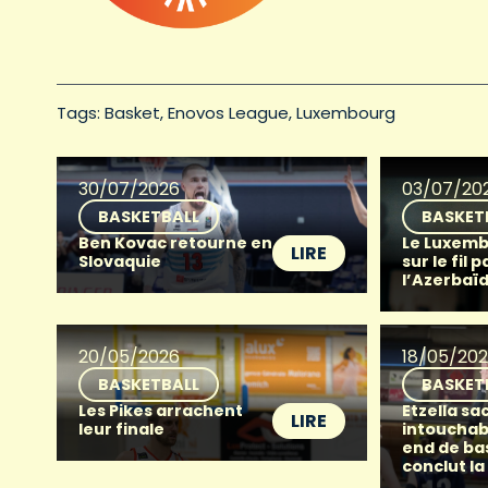
Tags: 
Basket
Enovos League
Luxembourg
30/07/2026
03/07/20
BASKETBALL
BASKET
Ben Kovac retourne en
Le Luxemb
LIRE
Slovaquie
sur le fil p
l’Azerbaï
20/05/2026
18/05/20
BASKETBALL
BASKET
Les Pikes arrachent
Etzella sac
LIRE
leur finale
intouchab
end de ba
conclut la