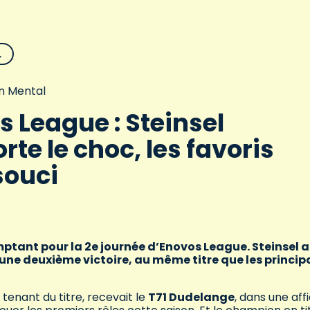
L
n Mental
 League : Steinsel
te le choc, les favoris
souci
ptant pour la 2e journée d’Enovos League. Steinsel a
 une deuxième victoire, au même titre que les princi
, tenant du titre, recevait le
T71 Dudelange
, dans une aff