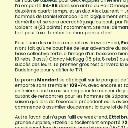
de haut de tableau pour deux équipes amenées à jo
l’a emporté
94-86
dans son antre du Hall Omnisp
deuxième quart-temps, et un duo Alex Laurent – Ja
hommes de Daniel Brandao l’ont logiquement empo
démérité et se sera accroché jusqu’au bout, par l
Colbert III (23 points) notamment. Steinsel démarre
fort pour faire tomber le champion sortant.
Pour l’une des autres rencontres du week-end,
Es
n’ont fait qu’une bouchée de leur adversaire du so
base collective forte, à l’image d’un boxscore bien r
10 rebs, 3 asts) Clancy McRugg (16 pts, 8 rebs) ou
succès des leurs. Le premier gros test arrivera la
Dudelange pour y défier le T71.
Le promu
Mondorf
se déplaçait sur le parquet de
emporté sans trembler
109-74
, avec encore et t
un énième carton au scoring pour le meneur de jeu 
autant de rencontres pour les hommes de Stipanov
saison que lors de l’exercice précédent où ils ava
commence à assimiler doucement la dure loi de l’
Autre favori qui n’a pas failli ce week-end,
Ettelbr
grande surprise, Etzella l’a facilement emporté
72
conséquent lors du premier quart-temps (15-29) qui 