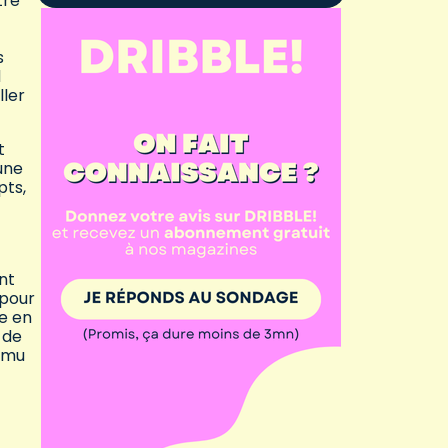
tre
s
d
ller
t
une
pts,
ont
 pour
re en
 de
romu