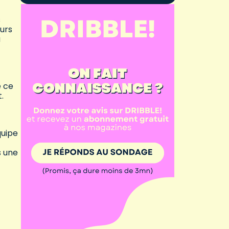
s
urs
a
e ce
.
quipe
s une