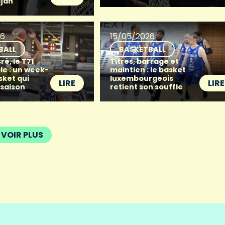
djan
26
15/05/2026
BALL
BASKETBALL
ré, le T71
Titres, barrage et
le : un week-
maintien : le basket
sket qui
luxembourgeois
LIRE
LIRE
 saison
retient son souffle
VOIR PLUS