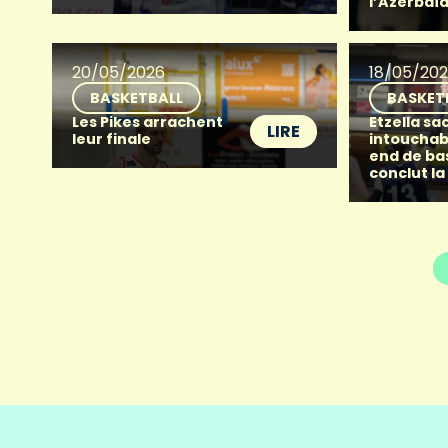
l’Azerbaï
20/05/2026
18/05/20
BASKETBALL
BASKET
Les Pikes arrachent
Etzella sac
LIRE
leur finale
intouchab
end de ba
conclut la