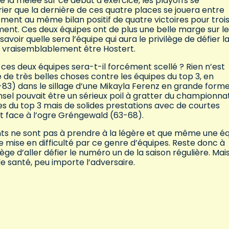
 la mêlée sur ce début d’exercice, les playoffs se
arier que la dernière de ces quatre places se jouera entre
ement au même bilan positif de quatre victoires pour troi
ent. Ces deux équipes ont de plus une belle marge sur le
oir quelle sera l’équipe qui aura le privilège de défier l
ait vraisemblablement être Hostert.
de ces deux équipes sera-t-il forcément scellé ? Rien n’est
de très belles choses contre les équipes du top 3, en
-83) dans le sillage d’une Mikayla Ferenz en grande form
nsel pouvait être un sérieux poil à gratter du championnat
s du top 3 mais de solides prestations avec de courtes
et face à l’ogre Gréngewald (63-68).
ivants ne sont pas à prendre à la légère et que même une é
ise en difficulté par ce genre d’équipes. Reste donc à
lège d’aller défier le numéro un de la saison régulière. Mai
e santé, peu importe l’adversaire.