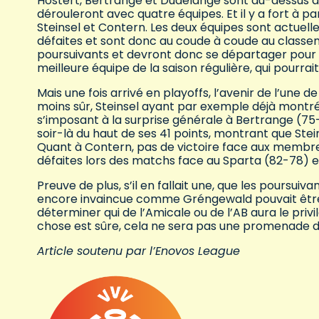
Hostert, Bertrange et Dudelange sont au-dessus de
dérouleront avec quatre équipes. Et il y a fort à p
Steinsel et Contern. Les deux équipes sont actuell
défaites et sont donc au coude à coude au classem
poursuivants et devront donc se départager pour sav
meilleure équipe de la saison régulière, qui pourr
Mais une fois arrivé en playoffs, l’avenir de l’une 
moins sûr, Steinsel ayant par exemple déjà montré 
s’imposant à la surprise générale à Bertrange (75
soir-là du haut de ses 41 points, montrant que Stei
Quant à Contern, pas de victoire face aux membre
défaites lors des matchs face au Sparta (82-78) 
Preuve de plus, s’il en fallait une, que les poursu
encore invaincue comme Gréngewald pouvait être m
déterminer qui de l’Amicale ou de l’AB aura le privi
chose est sûre, cela ne sera pas une promenade d
Article soutenu par l’Enovos League