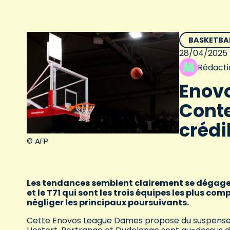
BASKETBA
28/04/2025
Rédacti
Enovo
Conte
crédi
© AFP
Les tendances semblent clairement se dégage
et le T71 qui sont les trois équipes les plus 
négliger les principaux poursuivants.
Cette Enovos League Dames propose du suspenses à 