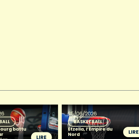
26
25/06/2026
BALL
BASKETBALL
ourg battu
Etzella, l’Empire du
LIRE
ar
Nord
LIRE