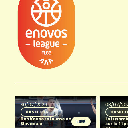
30/07/2026
03/07/20
BASKETBALL
BASKET
Ben Kovac retourne en
Le Luxemb
LIRE
Slovaquie
sur le fil p