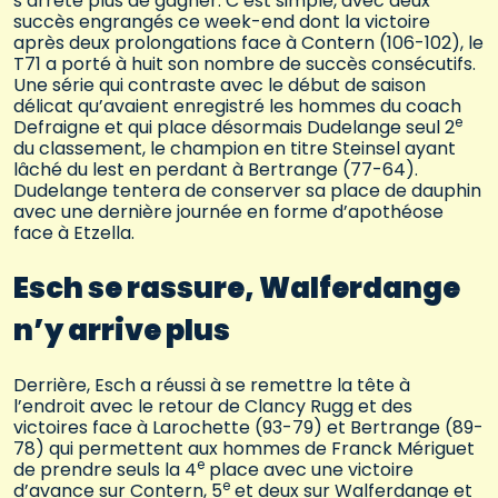
s’arrête plus de gagner. C’est simple, avec deux
succès engrangés ce week-end dont la victoire
après deux prolongations face à Contern (106-102), le
T71 a porté à huit son nombre de succès consécutifs.
Une série qui contraste avec le début de saison
délicat qu’avaient enregistré les hommes du coach
e
Defraigne et qui place désormais Dudelange seul 2
du classement, le champion en titre Steinsel ayant
lâché du lest en perdant à Bertrange (77-64).
Dudelange tentera de conserver sa place de dauphin
avec une dernière journée en forme d’apothéose
face à Etzella.
Esch se rassure, Walferdange
n’y arrive plus
Derrière, Esch a réussi à se remettre la tête à
l’endroit avec le retour de Clancy Rugg et des
victoires face à Larochette (93-79) et Bertrange (89-
78) qui permettent aux hommes de Franck Mériguet
e
de prendre seuls la 4
place avec une victoire
e
d’avance sur Contern, 5
et deux sur Walferdange et