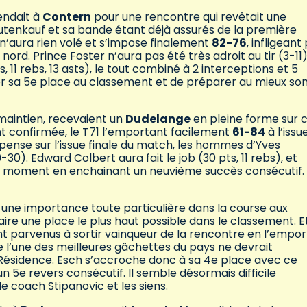
endait à
Contern
pour une rencontre qui revêtait une
Gutenkauf et sa bande étant déjà assurés de la première
n’aura rien volé et s’impose finalement
82-76
, infligeant
rd. Prince Foster n’aura pas été très adroit au tir (3-11
 11 rebs, 13 asts), le tout combiné à 2 interceptions et 5
r sa 5e place au classement et de préparer au mieux so
maintien, recevaient un
Dudelange
en pleine forme sur 
t confirmée, le T71 l’emportant facilement
61-84
à l’issu
uspense sur l’issue finale du match, les hommes d’Yves
-30). Edward Colbert aura fait le job (30 pts, 11 rebs), et
 moment en enchainant un neuvième succès consécutif. 
 une importance toute particulière dans la course aux
faire une place le plus haut possible dans le classement. E
nt parvenus à sortir vainqueur de la rencontre en l’empo
ue l’une des meilleures gâchettes du pays ne devrait
 Résidence. Esch s’accroche donc à sa 4e place avec ce
e revers consécutif. Il semble désormais difficile
 le coach Stipanovic et les siens.