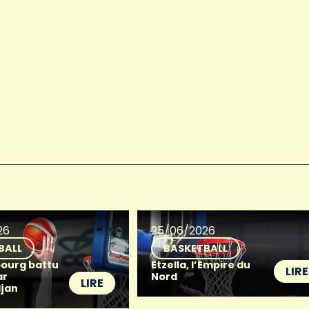
26
25/06/2026
BALL
BASKETBALL
ourg battu
Etzella, l’Empire du
LIRE
ar
Nord
LIRE
djan