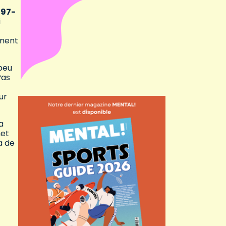
t
97-
i
oment
 peu
Pas
ur
a
met
a de