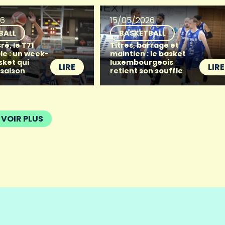
26
15/05/2026
BALL
BASKETBALL
ré, le T71
Titres, barrage et
le : un week-
maintien : le basket
sket qui
luxembourgeois
LIRE
LIRE
 saison
retient son souffle
VOIR PLUS