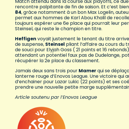
Match attendu dans la course aux playoffs, ce due
rencontre palpitante de fin de saison. Et c’est bie
84
, grâce notamment à un bon Max Logelin, auteur 
permet aux hommes de Karl Abou Khalil de recolle
toujours espérer une 6e place qui pourrait leur p
Steinsel, qui reste le champion en titre.
Heffigen
voyait justement le tenant du titre arriv
de suspense,
Steinsel
pliant l’affaire au cours d
de souci pour Elyjah Goss ( 21 points et 16 rebonds
attendant un potentiel faux pas de Dudelange, pot
récupérer la 2e place du classement.
Jamais deux sans trois pour
Mamer
qui se déplaça
lanterne rouge d’Enovos League. Une victoire qui 
d’enchainer pour Lazar Lukic (22 points) et ses 
prendre une nouvelle petite marge supplémentair
Article soutenu par l’Enovos League