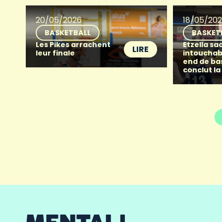
20/05/2026
18/05/20
BASKETBALL
BASKET
Les Pikes arrachent
Etzella sac
LIRE
leur finale
intouchab
end de ba
conclut la