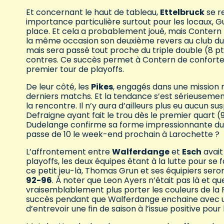
Et concernant le haut de tableau,
Ettelbruck
se r
importance particulière surtout pour les locaux, 
place. Et cela a probablement joué, mais Contern 
la même occasion son deuxième revers au club du no
mais sera passé tout proche du triple double (8 pts,
contres. Ce succès permet à Contern de conforte
premier tour de playoffs.
De leur côté, les
Pikes
, engagés dans une mission 
derniers matchs. Et la tendance s’est sérieusemen
la rencontre. Il n’y aura d’ailleurs plus eu aucun s
Defraigne ayant fait le trou dès le premier quart (9
Dudelange confirme sa forme impressionnante du
passe de 10 le week-end prochain à Larochette ?
L’affrontement entre
Walferdange
et
Esch
avait
playoffs, les deux équipes étant à la lutte pour se 
ce petit jeu-là, Thomas Grun et ses équipiers sero
92-96
. À noter que Leon Ayers n’était pas là et q
vraisemblablement plus porter les couleurs de la
succès pendant que Walferdange enchaine avec un 5
d’entrevoir une fin de saison à l’issue positive pour