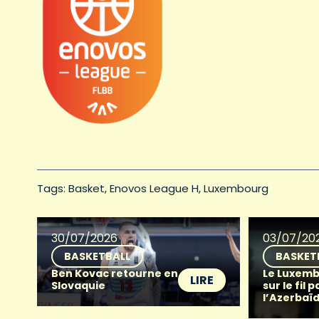
Tags: 
Basket
Enovos League H
Luxembourg
30/07/2026
03/07/20
BASKETBALL
BASKET
Ben Kovac retourne en
Le Luxemb
LIRE
Slovaquie
sur le fil p
l’Azerbaï