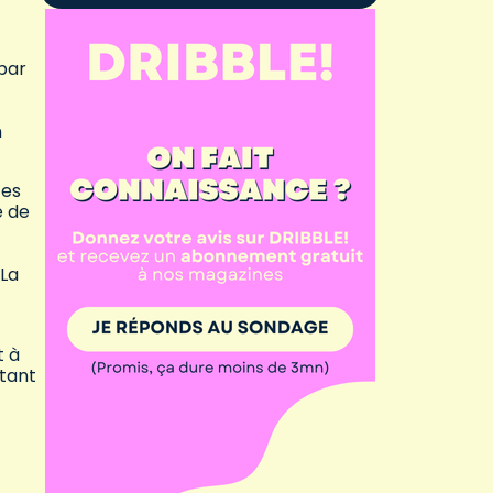
 par
)
n
ces
e de
La
t à
rtant