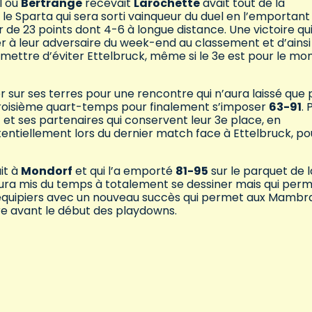
l où
Bertrange
recevait
Larochette
avait tout de la
n le Sparta qui sera sorti vainqueur du duel en l’emportan
de 23 points dont 4-6 à longue distance. Une victoire qu
r à leur adversaire du week-end au classement et d’ainsi
ermettre d’éviter Ettelbruck, même si le 3e est pour le m
er sur ses terres pour une rencontre qui n’aura laissé que
u troisième quart-temps pour finalement s’imposer
63-91
. 
) et ses partenaires qui conservent leur 3e place, en
entiellement lors du dernier match face à Ettelbruck, po
it à
Mondorf
et qui l’a emporté
81-95
sur le parquet de l
aura mis du temps à totalement se dessiner mais qui per
coéquipiers avec un nouveau succès qui permet aux Mambr
e avant le début des playdowns.