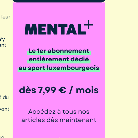
 leur
’y
ent
é du
yant
ce