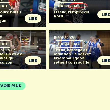
BALL
BASKETBALL
ourg battu
Etzella, l’Empire du
LIRE
ar
Nord
LIRE
djan
26
15/05/2026
BALL
BASKETBALL
ré, le T71
Titres, barrage et
le : un week-
maintien : le basket
sket qui
luxembourgeois
LIRE
LIRE
 saison
retient son souffle
VOIR PLUS