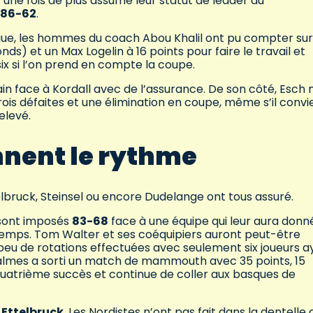
 une fois de plus assumé leur statut de leader du
 86-62
.
ue, les hommes du coach Abou Khalil ont pu compter sur
ds) et un Max Logelin à 16 points pour faire le travail et
x si l’on prend en compte la coupe.
 face à Kordall avec de l’assurance. De son côté, Esch n
ois défaites et une élimination en coupe, même s’il convi
relevé.
nnent le rythme
lbruck, Steinsel ou encore Dudelange ont tous assuré.
 sont imposés
83-68
face à une équipe qui leur aura donn
temps. Tom Walter et ses coéquipiers auront peut-être
peu de rotations effectuées avec seulement six joueurs a
 Kalmes a sorti un match de mammouth avec 35 points, 15
quatrième succès et continue de coller aux basques de
e
Ettelbruck
. Les Nordistes n’ont pas fait dans la dentelle 