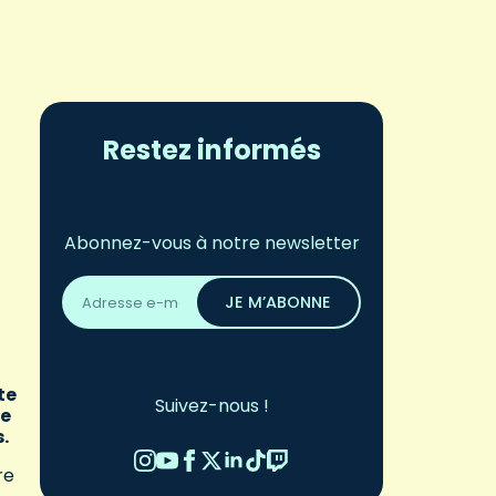
Restez informés
Abonnez-vous à notre newsletter
Adresse
email
JE M’ABONNE
*
te
Suivez-nous !
le
s.
re