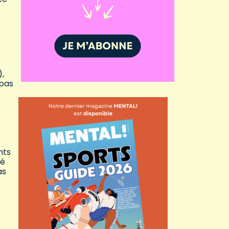
),
 pas
nts
ué
as