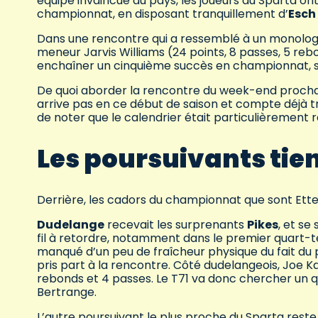
équipe invaincue du pays, les joueurs du Sparta ont
championnat, en disposant tranquillement d’
Esch
Dans une rencontre qui a ressemblé à un monolog
meneur Jarvis Williams (24 points, 8 passes, 5 rebon
enchaîner un cinquième succès en championnat, si
De quoi aborder la rencontre du week-end prochain
arrive pas en ce début de saison et compte déjà tr
de noter que le calendrier était particulièrement 
Les poursuivants tie
Derrière, les cadors du championnat que sont Ette
Dudelange
recevait les surprenants
Pikes
, et se
fil à retordre, notamment dans le premier quart-
manqué d’un peu de fraîcheur physique du fait du 
pris part à la rencontre. Côté dudelangeois, Joe
rebonds et 4 passes. Le T71 va donc chercher un 
Bertrange.
L’autre poursuivant le plus proche du Sparta rest