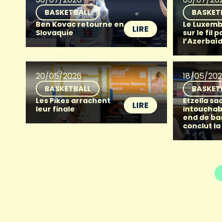
BASKETBALL
BASKET
Ben Kovac retourne en
Le Luxemb
LIRE
Slovaquie
sur le fil p
l’Azerbaï
20/05/2026
18/05/20
BASKETBALL
BASKET
Les Pikes arrachent
Etzella sac
LIRE
leur finale
intouchab
end de ba
conclut la