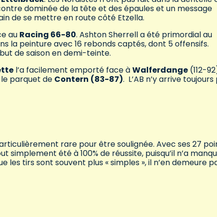
contre dominée de la tête et des épaules et un message
ain de se mettre en route côté Etzella.
ace au
Racing 66-80
. Ashton Sherrell a été primordial au
ns la peinture avec 16 rebonds captés, dont 5 offensifs.
ébut de saison en demi-teinte.
tte
l’a facilement emporté face à
Walferdange
(112-92
r le parquet de
Contern
(83-87)
. L’AB n’y arrive toujours
articulièrement rare pour être soulignée. Avec ses 27 poi
 tout simplement été à 100% de réussite, puisqu’il n’a manq
e les tirs sont souvent plus « simples », il n’en demeure p