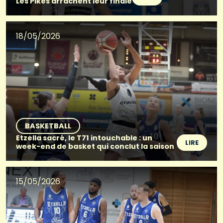
Les Pikes arrachent leur finale
18/05/2026
BASKETBALL
Etzella sacré, le T71 intouchable : un
LIRE
week-end de basket qui conclut la saison
15/05/2026