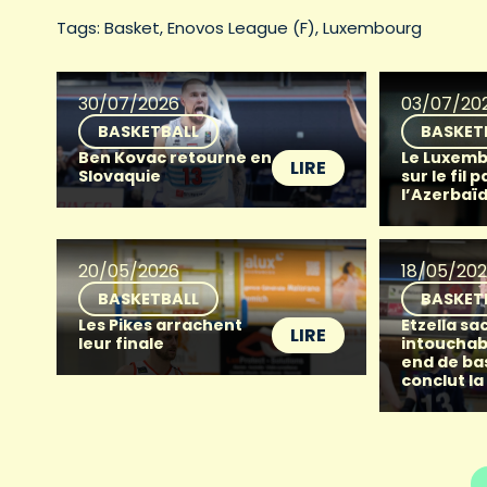
Tags: 
Basket
Enovos League (F)
Luxembourg
30/07/2026
03/07/20
BASKETBALL
BASKET
Ben Kovac retourne en
Le Luxemb
LIRE
Slovaquie
sur le fil p
l’Azerbaï
20/05/2026
18/05/20
BASKETBALL
BASKET
Les Pikes arrachent
Etzella sac
LIRE
leur finale
intouchab
end de ba
conclut la