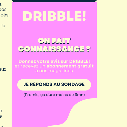
e.
pas
ccès
 la
deux
le
e
es