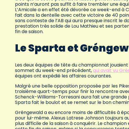
points n’auront pas suffit à faire trembler une équi
L’Amicale a en effet été dévorée ce week-end à C
fait dans la dentelle avec cette victoire de 40 poi
sans conteste de l’AB qui aura presque inscrit le d
prestation très solide de Lou Mathieu et ses parte
fin de saison.
Le Sparta et Grénge
Les deux équipes de tête du championnat jouaient 
sommet du week-end précédent,
qui avait vu Gr
équipes ont expédié les affaires courantes.
Malgré une belle opposition proposée par les Pikes,
troisième quart-temps pour finir la rencontre avec
Schenck-Williams-Torresani aura fait une grande par
Sparta fait le boulot et se remet sur le bon chem
Gréngewald a eu encore moins de difficultés à épa
pour lui-même. Alexus Latrese Johnson toujours auss
plus difficile de la saison à conquérir. Le champion 
cette fin de saison, même si la concurrence tenter