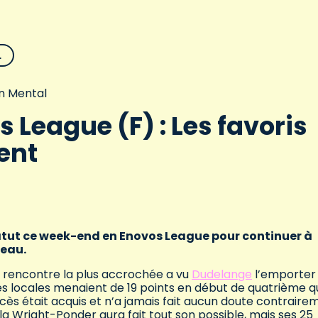
L
n Mental
 League (F) : Les favoris
ent
atut ce week-end en Enovos League pour continuer à
leau.
 rencontre la plus accrochée a vu
Dudelange
l’emporter
 les locales menaient de 19 points en début de quatrième q
ccès était acquis et n’a jamais fait aucun doute contraire
yla Wright-Ponder aura fait tout son possible, mais ses 25