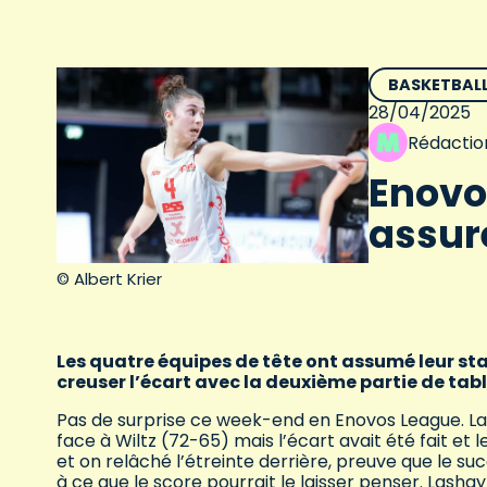
BASKETBAL
28/04/2025
Rédactio
Enovos
assur
© Albert Krier
Les quatre équipes de tête ont assumé leur st
creuser l’écart avec la deuxième partie de tab
Pas de surprise ce week-end en Enovos League. La
face à Wiltz (72-65) mais l’écart avait été fait et
et on relâché l’étreinte derrière, preuve que le su
à ce que le score pourrait le laisser penser. Lasha