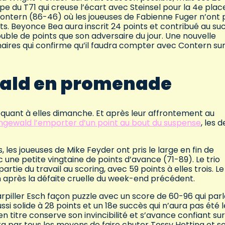
pe du T71 qui creuse l’écart avec Steinsel pour la 4e plac
ontern (86-46) où les joueuses de Fabienne Fuger n’ont 
nts. Beyonce Bea aura inscrit 24 points et contribué au su
ouble de points que son adversaire du jour. Une nouvelle
naires qui confirme qu’il faudra compter avec Contern sur
wald en promenade
quant à elles dimanche. Et après leur affrontement au
éngewald l’emporter d’un point au bout du suspense
, les 
 les joueuses de Mike Feyder ont pris le large en fin de
 une petite vingtaine de points d’avance (71-89). Le trio
tie du travail au scoring, avec 59 points à elles trois. Le
in après la défaite cruelle du week-end précédent.
rpiller Esch façon puzzle avec un score de 60-96 qui par
i solide à 28 points et un 18e succès qui n’aura pas été l
en titre conserve son invincibilité et s’avance confiant sur
a par tous les moyens de faire chuter Tessy Hetting et s