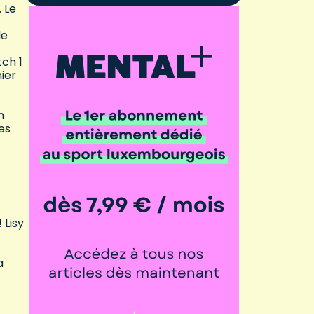
 Le
de
ch 1
ier
n
es
 Lisy
a