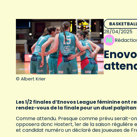
BASKETBAL
28/04/2025
Rédactio
Enovos
atten
© Albert Krier
Les 1/2 finales d’Enovos League féminine ont re
rendez-vous de la finale pour un duel palpitan
Comme attendu. Presque comme prévu serait-on ten
opposera donc Hostert, 1er de la saison régulière e
et candidat numéro un déclaré des joueuses de Fr