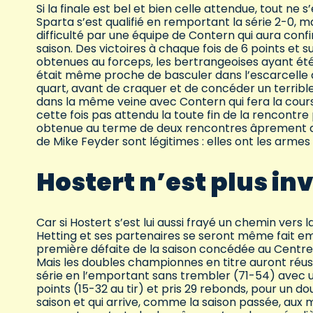
Si la finale est bel et bien celle attendue, tout 
Sparta s’est qualifié en remportant la série 2-0, 
difficulté par une équipe de Contern qui aura confi
saison. Des victoires à chaque fois de 6 points et s
obtenues au forceps, les bertrangeoises ayant ét
était même proche de basculer dans l’escarcelle d
quart, avant de craquer et de concéder un terribl
dans la même veine avec Contern qui fera la cour
cette fois pas attendu la toute fin de la rencontre
obtenue au terme de deux rencontres âprement di
de Mike Feyder sont légitimes : elles ont les arme
Hostert n’est plus in
Car si Hostert s’est lui aussi frayé un chemin vers l
Hetting et ses partenaires se seront même fait em
première défaite de la saison concédée au Centre
Mais les doubles championnes en titre auront réus
série en l’emportant sans trembler (71-54) avec u
points (15-32 au tir) et pris 29 rebonds, pour un
saison et qui arrive, comme la saison passée, aux