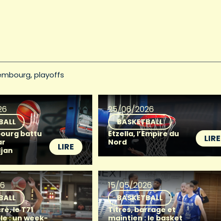
embourg
playoffs
26
25/06/2026
BALL
BASKETBALL
ourg battu
Etzella, l’Empire du
LIRE
ar
Nord
LIRE
djan
26
15/05/2026
BALL
BASKETBALL
ré, le T71
Titres, barrage et
le : un week-
maintien : le basket