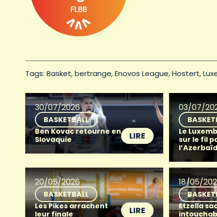
Tags: 
Basket
bertrange
Enovos League
Hostert
Lux
30/07/2026
03/07/20
BASKETBALL
BASKET
Ben Kovac retourne en
Le Luxemb
LIRE
Slovaquie
sur le fil p
l’Azerbaï
20/05/2026
18/05/20
BASKETBALL
BASKET
Les Pikes arrachent
Etzella sac
LIRE
leur finale
intouchab