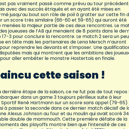
ne s’est pas vraiment passé comme prévu au tour précédent.
mais avec des succès étriqués et en ayant été mises en
rmé jusqu’au bout son rôle de poil à gratter sur cette fin 
ur un score très similaire (66-60 et 59-65) qui auront été
é menées la majeur partie de ces deux rencontres. Le mat
es joueuses de l’AB qui menaient de 8 points dans le dern
e 17-3 pour conclure la rencontre. Le match 2 sera un peu
se en tête mais les partenaires de Lena Mersch n’auront
 pour reprendre les devants et s’imposer. Une qualificatio
sputées mais qui montrent que les ambitions des joueus
s pour aller embêter le monstre Hostertois en finale.
vaincu cette saison !
a dernière étape de la saison, ce ne fut pas de tout repos !
barquer dans un game 3 toujours périlleux suite à leur
 Sportif René Hartmann sur un score sans appel (79-65).
si à passer la seconde dans ce dernier match décisif de l
ne Alexus Johnson au four et au moulin qui avait scoré 34
 double double de mammouth. Cette première défaite de la
 moments des playoffs montre bien que l’intensité de ces