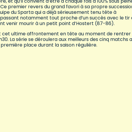
e, et qu’il convient d’être à chaque fois à 100% sous pein
 Ce premier revers du grand favori à sa propre successio
ipe du Sparta qui a déjà sérieusement tenu tête à
 passant notamment tout proche d’un succès avec le tir 
 venir mourir à un petit point d’Hostert (87-86).
nt cet ultime affrontement en tête au moment de rentrer 
8h30. La série se déroulera aux meilleurs des cinq matchs 
a première place durant la saison régulière.