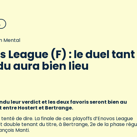
L
n Mental
 League (F) : le duel tant
du aura bien lieu
ndu leur verdict et les deux favoris seront bien au
t entre Hostert et Bertrange.
té de dire. La finale de ces playoffs d’Enovos League
t double tenant du titre, à Bertrange, 2e de la phase régu
ançois Manti.