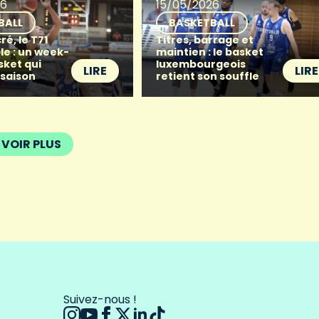
26
15/05/2026
BALL
BASKETBALL
ré, le T71
Titres, barrage et
le : un week-
maintien : le basket
sket qui
luxembourgeois
LIRE
LIRE
 saison
retient son souffle
VOIR PLUS
Suivez-nous !