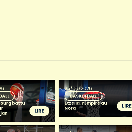
26
25/06/2026
BALL
BASKETBALL
ourg battu
Etzella, l’Empire du
LIRE
ar
Nord
LIRE
djan