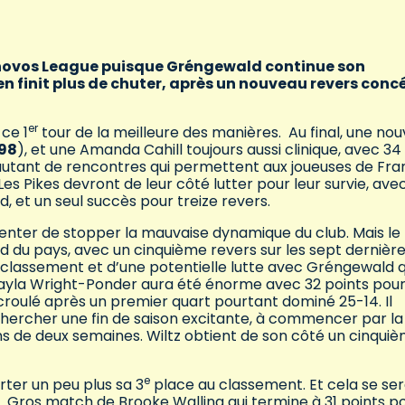
novos League puisque Gréngewald continue son
n finit plus de chuter, après un nouveau revers conc
er
ce 1
tour de la meilleure des manières. Au final, une nou
98
), et une Amanda Cahill toujours aussi clinique, avec 34
 autant de rencontres qui permettent aux joueuses de Fra
Les Pikes devront de leur côté lutter pour leur survie, ave
, et un seul succès pour treize revers.
enter de stopper la mauvaise dynamique du club. Mais le 
d du pays, avec un cinquième revers sur les sept dernièr
du classement et d’une potentielle lutte avec Gréngewald q
hayla Wright-Ponder aura été énorme avec 32 points pour
croulé après un premier quart pourtant dominé 25-14. Il
chercher une fin de saison excitante, à commencer par la
 de deux semaines. Wiltz obtient de son côté un cinqui
e
rter un peu plus sa 3
place au classement. Et cela se se
9
. Gros match de Brooke Walling qui termine à 31 points p