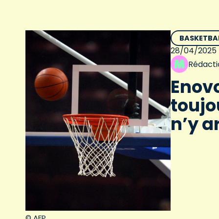
BASKETBA
28/04/2025
Rédacti
Enovo
toujo
n’y a
© AFP