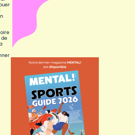
jouer
l
en
toire
e de
a
onner