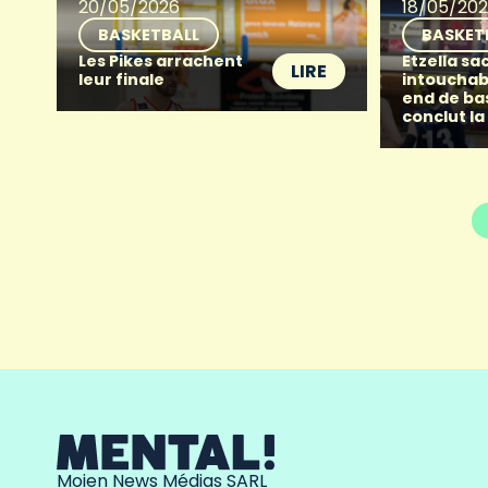
20/05/2026
18/05/20
BASKETBALL
BASKET
Les Pikes arrachent
Etzella sac
LIRE
leur finale
intouchab
end de ba
conclut la
Moien News Médias SARL