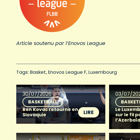
Article soutenu par l’Enovos League
Tags: 
Basket
Enovos League F
Luxembourg
30/07/2026
03/07/20
BASKETBALL
BASKET
Ben Kovac retourne en
Le Luxemb
LIRE
Slovaquie
sur le fil p
l’Azerbaï