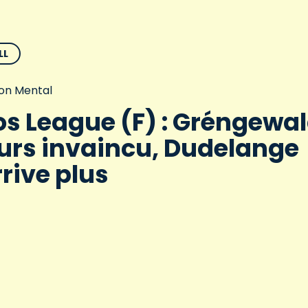
LL
on Mental
s League (F) : Gréngewa
urs invaincu, Dudelange
rrive plus