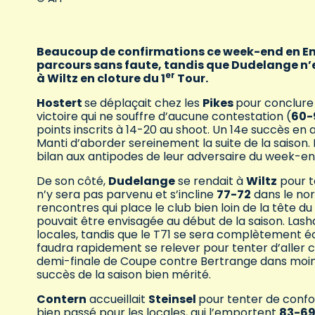
Beaucoup de confirmations ce week-end en E
parcours sans faute, tandis que Dudelange n’e
er
à Wiltz en cloture du 1
Tour.
Hostert
se déplaçait chez les
Pikes
pour conclure 
victoire qui ne souffre d’aucune contestation (
60-
points inscrits à 14-20 au shoot. Un 14e succès en
Manti d’aborder sereinement la suite de la saison. 
bilan aux antipodes de leur adversaire du week-end
De son côté,
Dudelange
se rendait à
Wiltz
pour t
n’y sera pas parvenu et s’incline
77-72
dans le nor
rencontres qui place le club bien loin de la tête 
pouvait être envisagée au début de la saison. Las
locales, tandis que le T71 se sera complètement é
faudra rapidement se relever pour tenter d’aller 
demi-finale de Coupe contre Bertrange dans moins
succès de la saison bien mérité.
Contern
accueillait
Steinsel
pour tenter de confo
bien passé pour les locales, qui l’emportent
83-6