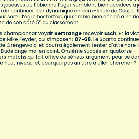
Les joueuses de Fabienne Fuger semblent bien décidées à 
on de continuer leur dynamique en demi-finale de Coupe. I
sortir l’ogre hostertois, qui semble bien décidé à ne ri
e
ste de son côté 5
au classement.
 de championnat voyait
Bertrange
recevoir
Esch
. Et la vic
de Mike Feyder, qui s’imposent
87-68
. Le Sparta continu
 de Gréngewald, et pourra également tenter d’atteindre l
un Dudelange mal en point. Onzième succès en quatorze
iers matchs qui fait office de sérieux argument pour se d
e haut niveau, et pourquoi pas un titre à aller chercher ?