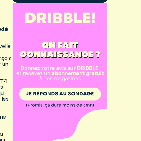
édé
velle
nçois
c un
T71
es
ui
 les
ème
ra
our