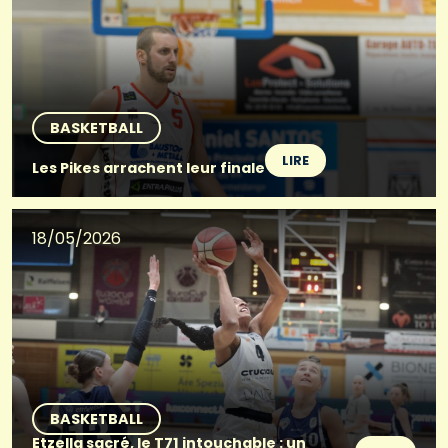
BASKETBALL
LIRE
Les Pikes arrachent leur finale
18/05/2026
BASKETBALL
Etzella sacré, le T71 intouchable : un