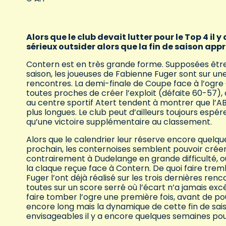
Alors que le club devait lutter pour le Top 4 i
sérieux outsider alors que la fin de saison app
Contern est en très grande forme. Supposées être à
saison, les joueuses de Fabienne Fuger sont sur une
rencontres. La demi-finale de Coupe face à l’ogr
toutes proches de créer l’exploit (défaite 60-57), o
au centre sportif Atert tendent à montrer que l’AB
plus longues. Le club peut d’ailleurs toujours espé
qu’une victoire supplémentaire au classement.
Alors que le calendrier leur réserve encore quelq
prochain, les conternoises semblent pouvoir crée
contrairement à Dudelange en grande difficulté, o
la claque reçue face à Contern. De quoi faire trem
Fuger l’ont déjà réalisé sur les trois dernières ren
toutes sur un score serré où l’écart n’a jamais excé
faire tomber l’ogre une première fois, avant de po
encore long mais la dynamique de cette fin de sai
envisageables il y a encore quelques semaines pou