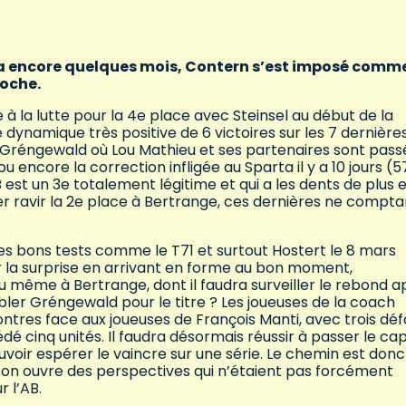
l y a encore quelques mois, Contern s’est imposé comm
roche.
 la lutte pour la 4e place avec Steinsel au début de la
 dynamique très positive de 6 victoires sur les 7 dernière
e Gréngewald où Lou Mathieu et ses partenaires sont pass
u encore la correction infligée au Sparta il y a 10 jours (5
 est un 3e totalement légitime et qui a les dents de plus 
rer ravir la 2e place à Bertrange, ces dernières ne compta
ues bons tests comme le T71 et surtout Hostert le 8 mars
r la surprise en arrivant en forme au bon moment,
u même à Bertrange, dont il faudra surveiller le rebond a
bler Gréngewald pour le titre ? Les joueuses de la coach
contres face aux joueuses de François Manti, avec trois déf
dé cinq unités. Il faudra désormais réussir à passer le ca
uvoir espérer le vaincre sur une série. Le chemin est donc
son ouvre des perspectives qui n’étaient pas forcément
r l’AB.