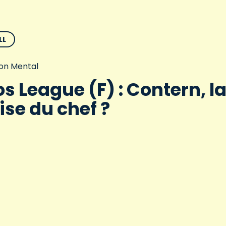
LL
on Mental
s League (F) : Contern, l
ise du chef ?