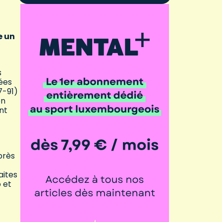
e un
s
ées
7-91)
en
nt
près
aites
p et