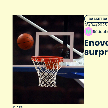
BASKETBA
28/04/2025
Rédacti
Enovo
surpr
© AFP