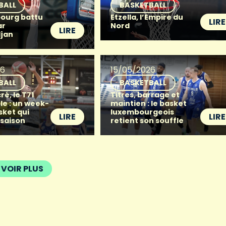
BALL
BASKETBALL
ourg battu
Etzella, l’Empire du
LIRE
ar
Nord
LIRE
djan
26
15/05/2026
BALL
BASKETBALL
ré, le T71
Titres, barrage et
le : un week-
maintien : le basket
sket qui
luxembourgeois
LIRE
LIRE
 saison
retient son souffle
VOIR PLUS