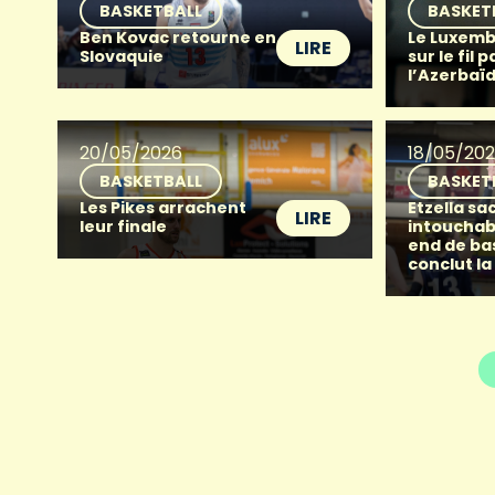
BASKETBALL
BASKET
Ben Kovac retourne en
Le Luxemb
LIRE
Slovaquie
sur le fil p
l’Azerbaï
20/05/2026
18/05/20
BASKETBALL
BASKET
Les Pikes arrachent
Etzella sac
LIRE
leur finale
intouchab
end de ba
conclut la